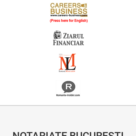
(Press here for English)
Oferim consultanță online gratuită și acces non-stop la specialiștii noștri. Solicitați gratuit 3 oferte și comparați prețul și serviciile înainte de a vă decide.
NOTARIATE BUCUREȘTI