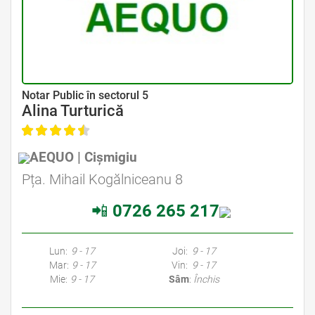
Avocat Specializat în Drept Civil • Avocat Specializat în Dreptul Familiei
Notar Public în sectorul 5
Alina Turturică
AEQUO | Cișmigiu
Avocat Specializat în Drept Civil • Avocat Specializat în Dreptul Familiei
Pța. Mihail Kogălniceanu 8
📲
0726 265 217
Avocati Bucuresti • Cabinete Avocatura Bucuresti • Avocati Specializati Bucuresti • Avocat Bun Bucuresti • Avocat Bucuresti • Bucuresti Avocat • Avocat
Specializat Bucuresti
Lun:
9 - 17
Joi:
9 - 17
Mar:
9 - 17
Vin:
9 - 17
Mie:
9 - 17
Sâm
:
Închis