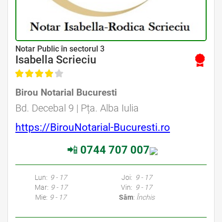
Avocat Specializat în Drept Civil • Avocat Specializat în Dreptul Familiei
Notar Public în sectorul 3
Isabella Scrieciu
Birou Notarial Bucuresti
Avocat Specializat în Drept Civil • Avocat Specializat în Dreptul Familiei
Bd. Decebal 9 | Pța. Alba Iulia
https://BirouNotarial-Bucuresti.ro
📲
0744 707 007
Avocati Bucuresti • Cabinete Avocatura Bucuresti • Avocati Specializati Bucuresti • Avocat Bun Bucuresti • Avocat Bucuresti • Bucuresti Avocat • Avocat
Specializat Bucuresti
Lun:
9 - 17
Joi:
9 - 17
Mar:
9 - 17
Vin:
9 - 17
Mie:
9 - 17
Sâm
:
Închis