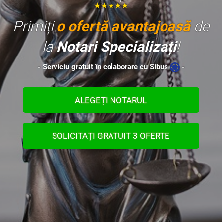
★★★★★
Primiți
o ofertă avantajoasă
de
la
Notari Specializați
!
- Serviciu
gratuit
în colaborare cu Sibus
-
ALEGEȚI NOTARUL
SOLICITAȚI GRATUIT 3 OFERTE