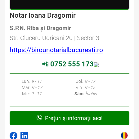
Avocat Specializat în Drept Civil • Avocat Specializat în Dreptul Familiei
Notar Ioana Dragomir
S.P.N. Riba şi Dragomir
Avocat Specializat în Drept Civil • Avocat Specializat în Dreptul Familiei
Str. Cluceru Udricani 20 | Sector 3
https://birounotarialbucuresti.ro
📲
0752 555 173
Avocati Bucuresti • Cabinete Avocatura Bucuresti • Avocati Specializati Bucuresti • Avocat Bun Bucuresti • Avocat Bucuresti • Bucuresti Avocat • Avocat
Specializat Bucuresti
Lun:
9 - 17
Joi:
9 - 17
Mar:
9 - 17
Vin:
9 - 15
Mie:
9 - 17
Sâm
:
Închis
Prețuri și informații aici!