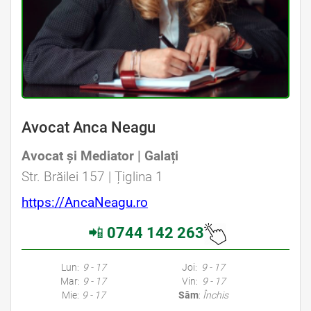
Avocat Anca Neagu
Avocat și Mediator | Galați
Avocat Specializat în Drept Civil • Avocat Specializat în Dreptul Familiei
Str. Brăilei 157 | Țiglina 1
https://AncaNeagu.ro
📲
0744 142 263
Avocati Galati • Cabinete Avocatura Galati • Avocati Specializati Galati • Avocat Bun Galati • Avocat Galati • Galati Avocat • Avocat Specializat Galati
Lun:
9 - 17
Joi:
9 - 17
Mar:
9 - 17
Vin:
9 - 17
Mie:
9 - 17
Sâm
:
Închis