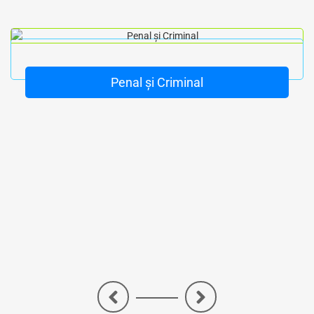
Penal și Criminal
<
>