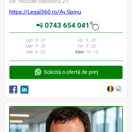
Str. Nicolae Bălcescu 29
https://Legal360.ro/Av.Spinu
📲
0743 654 041
Avocati Galati • Cabinete Avocatura Galati • Avocati Specializati Galati • Avocat Bun Galati • Avocat Galati • Galati Avocat • Avocat Specializat Galati
Lun:
9 - 20
Joi:
9 - 20
Mar:
9 - 20
Vin:
9 - 20
Mie:
9 - 20
Sâm
:
10 - 15
Solicită o ofertă de preț