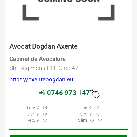
Avocat Bogdan Axente
Cabinet de Avocatură
Avocat Specializat în Drept Civil • Avocat Specializat în Dreptul Familiei
Str. Regimentul 11, Siret 47
https://axentebogdan.eu
📲
0746 973 147
Avocati Galati • Cabinete Avocatura Galati • Avocati Specializati Galati • Avocat Bun Galati • Avocat Galati • Galati Avocat • Avocat Specializat Galati
Lun:
9 - 18
Joi:
9 - 18
Mar:
9 - 18
Vin:
9 - 18
Mie:
9 - 18
Sâm
:
10 - 14