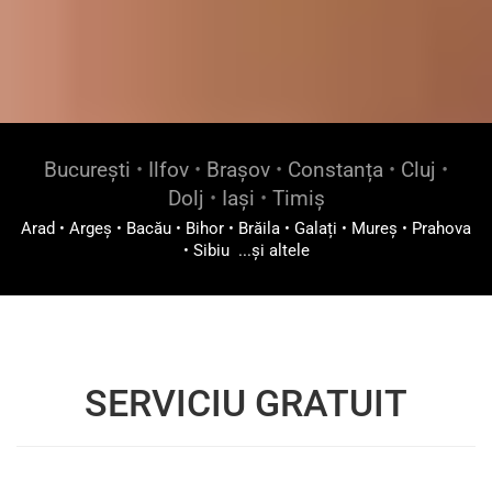
București
•
Ilfov
•
Brașov
•
Constanța
•
Cluj
•
Dolj
•
Iași
•
Timiș
Arad
•
Argeș
•
Bacău
•
Bihor
•
Brăila
•
Galați
•
Mureș
•
Prahova
•
Sibiu
...și altele
SERVICIU GRATUIT