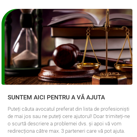
SUNTEM AICI PENTRU A VĂ AJUTA
Puteți căuta avocatul preferat din lista de profesioniști
de mai jos sau ne puteți cere ajutorul! Doar trimiteți-ne
o scurtă descriere a problemei dvs. și apoi vă vom
redirecționa către max. 3 parteneri care vă pot ajuta.