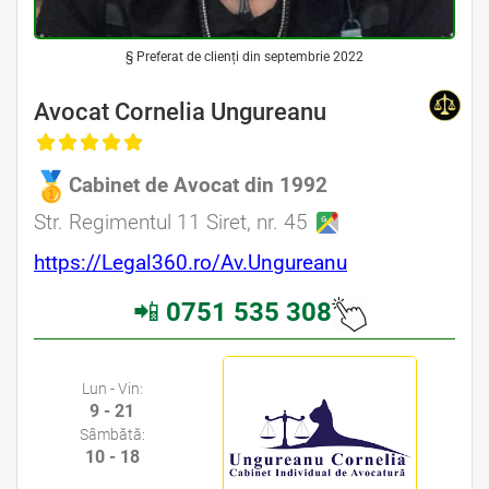
§ Preferat de clienți din septembrie 2022
Avocat Cornelia Ungureanu
Cabinet de Avocat din 1992
Avocat Specializat în Drept Civil • Avocat Specializat în Dreptul Familiei
Str. Regimentul 11 Siret, nr. 45
https://Legal360.ro/Av.Ungureanu
📲
0751 535 308
Avocati Galati • Cabinete Avocatura Galati • Avocati Specializati Galati • Avocat Bun Galati
Lun - Vin:
9 - 21
Sâmbătă:
10 - 18