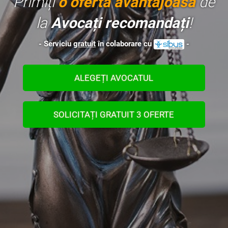
Primiți
o ofertă avantajoasă
de
la
Avocați recomandați
!
- Serviciu
gratuit
în colaborare cu
-
ALEGEȚI AVOCATUL
SOLICITAȚI GRATUIT 3 OFERTE