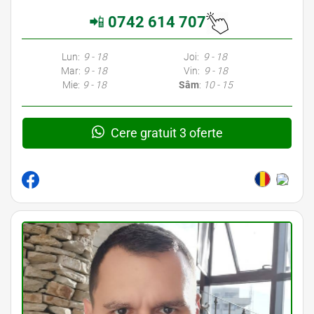
📲
0742 614 707
Avocati Galati • Cabinete Avocatura Galati • Avocati Specializati Galati • Avocat Bun Galati • Avocat Galati • Galati Avocat • Avocat Specializat Galati
Lun:
9 - 18
Joi:
9 - 18
Mar:
9 - 18
Vin:
9 - 18
Mie:
9 - 18
Sâm
:
10 - 15
Cere gratuit 3 oferte