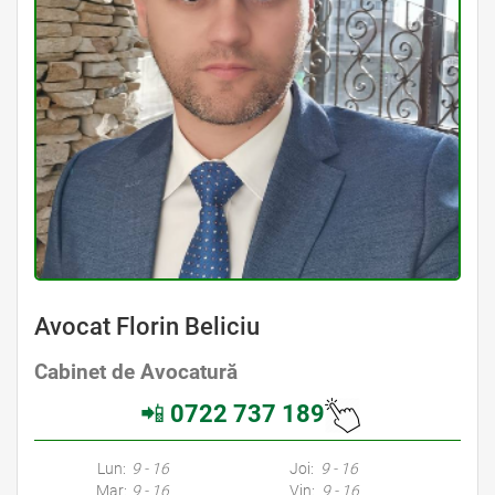
Avocat Florin Beliciu
Cabinet de Avocatură
Avocat Specializat în Drept Civil • Avocat Specializat în Dreptul Familiei
📲
0722 737 189
Avocati Galati • Cabinete Avocatura Galati • Avocati Specializati Galati • Avocat Bun Galati • Avocat Galati • Galati Avocat • Avocat Specializat Galati
Lun:
9 - 16
Joi:
9 - 16
Mar:
9 - 16
Vin:
9 - 16