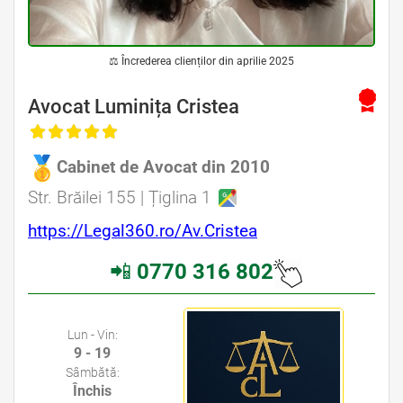
⚖ Încrederea clienților din aprilie 2025
Avocat Luminița Cristea
Cabinet de Avocat din 2010
Avocat Specializat în Drept Civil • Avocat Specializat în Dreptul Familiei
Str. Brăilei 155 | Țiglina 1
https://Legal360.ro/Av.Cristea
📲
0770 316 802
Avocati Galati • Cabinete Avocatura Galati • Avocati Specializati Galati • Avocat Bun Galati
Lun - Vin:
9 - 19
Sâmbătă:
Închis