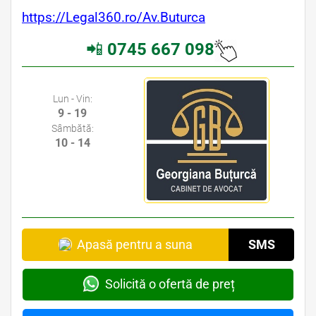
https://Legal360.ro/Av.Buturca
📲
0745 667 098
Avocati Galati • Cabinete Avocatura Galati • Avocati Specializati Galati • Avocat Bun Galati
Lun - Vin:
9 - 19
Sâmbătă:
10 - 14
Apasă pentru a suna
SMS
Solicită o ofertă de preț