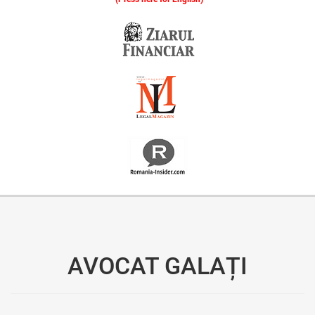
Oferim consultanță online gratuită și acces non-stop la specialiștii noștri. Solicitați gratuit 3 oferte și comparați prețul și serviciile înainte de a vă decide.
AVOCAT GALAȚI