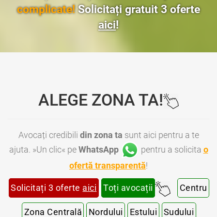
complicate!
Solicitați gratuit 3 oferte
aici
!
ALEGE ZONA TA!
Avocați credibili
din zona ta
sunt aici pentru a te
ajuta. »Un clic« pe
WhatsApp
pentru a solicita
o
ofertă transparentă
!
Solicitați 3 oferte
aici
Toți avocații
Centru
Zona Centrală
Nordului
Estului
Sudului