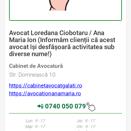
Avocat Loredana Ciobotaru / Ana
Maria Ion (Informăm clienții că acest
avocat își desfășoară activitatea sub
diverse nume!)
Cabinet de Avocatură
Avocat Specializat în Drept Civil • Avocat Specializat în Dreptul Familiei
Str. Domnească 10
https://cabinetavocatgalati.ro
https://avocationanamaria.ro
📲
0740 050 079
Avocati Galati • Cabinete Avocatura Galati • Avocati Specializati Galati • Avocat Bun Galati • Avocat Galati • Galati Avocat • Avocat Specializat Galati
Lun:
9 - 17
Joi:
9 - 17
Mar:
9 - 17
Vin:
9 - 17