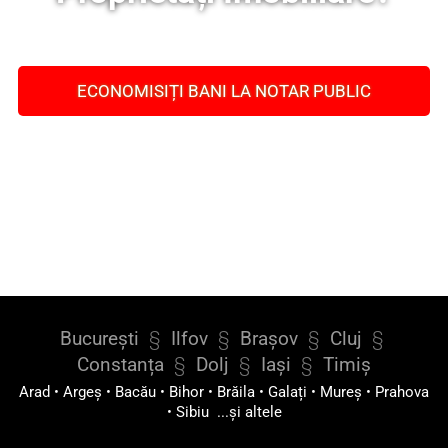
ECONOMISIȚI BANI LA NOTAR PUBLIC
București
§
Ilfov
§
Brașov
§
Cluj
§
Constanța
§
Dolj
§
Iași
§
Timiș
Arad
•
Argeș
•
Bacău
•
Bihor
•
Brăila
•
Galați
•
Mureș
•
Prahova
•
Sibiu
...și altele