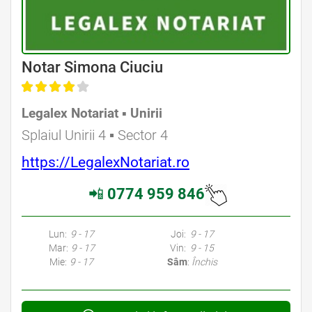
Avocat Specializat în Drept Civil • Avocat Specializat în Dreptul Familiei
Notar Simona Ciuciu
Legalex Notariat ▪︎ Unirii
Avocat Specializat în Drept Civil • Avocat Specializat în Dreptul Familiei
Splaiul Unirii 4 ▪︎ Sector 4
https://LegalexNotariat.ro
📲
0774 959 846
Avocati Bucuresti • Cabinete Avocatura Bucuresti • Avocati Specializati Bucuresti • Avocat Bun Bucuresti • Avocat Bucuresti • Bucuresti Avocat • Avocat
Specializat Bucuresti
Lun:
9 - 17
Joi:
9 - 17
Mar:
9 - 17
Vin:
9 - 15
Mie:
9 - 17
Sâm
:
Închis