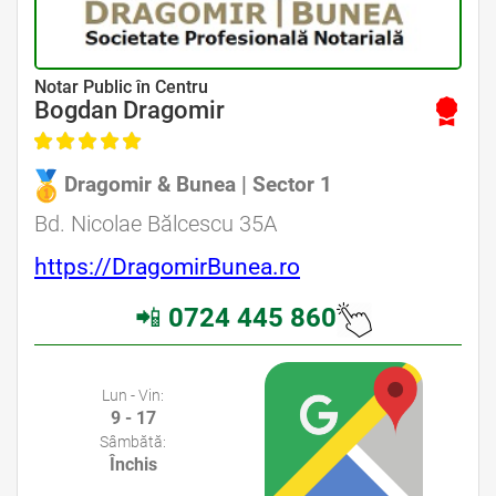
Avocat Specializat în Drept Civil • Avocat Specializat în Dreptul Familiei
Notar Public în Centru
Bogdan Dragomir
Dragomir & Bunea | Sector 1
Avocat Specializat în Drept Civil • Avocat Specializat în Dreptul Familiei
Bd. Nicolae Bălcescu 35A
https://DragomirBunea.ro
📲
0724 445 860
Avocati Bucuresti • Cabinete Avocatura Bucuresti • Avocati Specializati Bucuresti • Avocat Bun Bucuresti
Lun - Vin:
9 - 17
Sâmbătă:
Închis