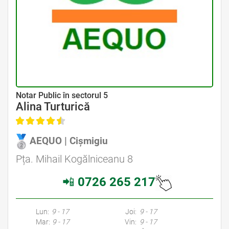
Avocat Specializat în Drept Civil • Avocat Specializat în Dreptul Familiei
Notar Public în sectorul 5
Alina Turturică
AEQUO | Cișmigiu
Avocat Specializat în Drept Civil • Avocat Specializat în Dreptul Familiei
Pța. Mihail Kogălniceanu 8
📲
0726 265 217
Avocati Bucuresti • Cabinete Avocatura Bucuresti • Avocati Specializati Bucuresti • Avocat Bun Bucuresti • Avocat Bucuresti • Bucuresti Avocat • Avocat
Specializat Bucuresti
Lun:
9 - 17
Joi:
9 - 17
Mar:
9 - 17
Vin:
9 - 17