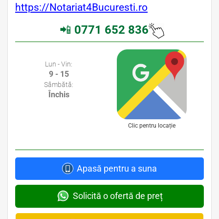
https://Notariat4Bucuresti.ro
📲
0771 652 836
Avocati Bucuresti • Cabinete Avocatura Bucuresti • Avocati Specializati Bucuresti • Avocat Bun Bucuresti
Lun - Vin:
9 - 15
Sâmbătă:
Închis
Clic pentru locație
Apasă pentru a suna
Solicită o ofertă de preț