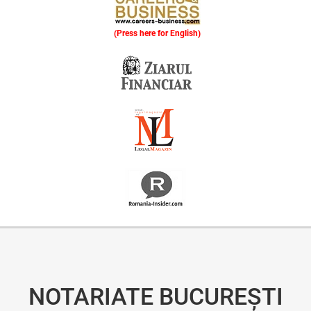
(Press here for English)
Oferim consultanță online gratuită și acces non-stop la specialiștii noștri. Solicitați gratuit 3 oferte și comparați prețul și serviciile înainte de a vă decide.
NOTARIATE BUCUREȘTI