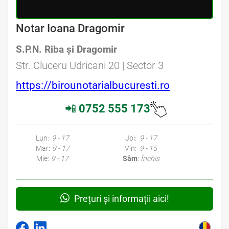
Avocat Specializat în Drept Civil • Avocat Specializat în Dreptul Familiei
Notar Ioana Dragomir
S.P.N. Riba şi Dragomir
Avocat Specializat în Drept Civil • Avocat Specializat în Dreptul Familiei
Str. Cluceru Udricani 20 | Sector 3
https://birounotarialbucuresti.ro
📲
0752 555 173
Avocati Bucuresti • Cabinete Avocatura Bucuresti • Avocati Specializati Bucuresti • Avocat Bun Bucuresti • Avocat Bucuresti • Bucuresti Avocat • Avocat
Specializat Bucuresti
Lun:
9 - 17
Joi:
9 - 17
Mar:
9 - 17
Vin:
9 - 15
Mie:
9 - 17
Sâm
:
Închis
Prețuri și informații aici!