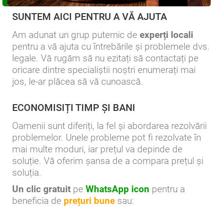
SUNTEM AICI PENTRU A VĂ AJUTA
Am adunat un grup puternic de
experți locali
pentru a vă ajuta cu întrebările și problemele dvs.
legale. Vă rugăm să nu ezitați să contactați pe
oricare dintre specialiștii noștri enumerați mai
jos, le-ar plăcea să vă cunoască.
ECONOMISIȚI TIMP ȘI BANI
Oamenii sunt diferiți, la fel și abordarea rezolvării
problemelor. Unele probleme pot fi rezolvate în
mai multe moduri, iar prețul va depinde de
soluție. Vă oferim șansa de a compara prețul și
soluția.
Un clic gratuit
pe
WhatsApp icon
pentru a
beneficia de
prețuri bune
sau: