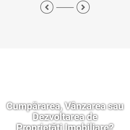
<
>
Cumpărarea, Vânzarea sau
Dezvoltarea de
Proprietăți Imobiliare?