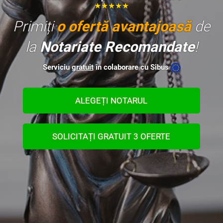
★★★★★
Primiți
o ofertă avantajoasă
de
la
Notariate Recomandate
!
Serviciu
gratuit
în colaborare cu Sibus
ALEGEȚI NOTARUL
SOLICITAȚI GRATUIT 3 OFERTE