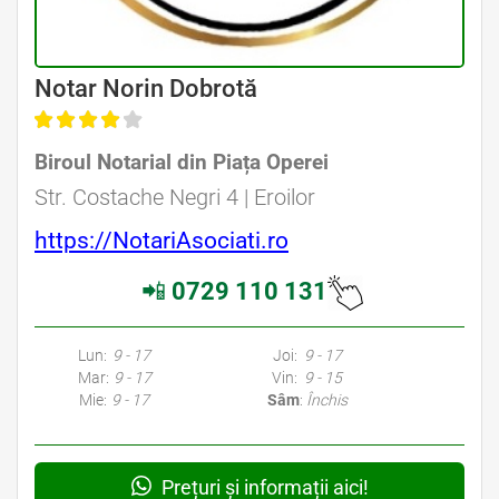
Avocat Specializat în Drept Civil • Avocat Specializat în Dreptul Familiei
Notar Norin Dobrotă
Biroul Notarial din Piața Operei
Avocat Specializat în Drept Civil • Avocat Specializat în Dreptul Familiei
Str. Costache Negri 4 | Eroilor
https://NotariAsociati.ro
📲
0729 110 131
Avocati Bucuresti • Cabinete Avocatura Bucuresti • Avocati Specializati Bucuresti • Avocat Bun Bucuresti • Avocat Bucuresti • Bucuresti Avocat • Avocat
Specializat Bucuresti
Lun:
9 - 17
Joi:
9 - 17
Mar:
9 - 17
Vin:
9 - 15
Mie:
9 - 17
Sâm
:
Închis
Prețuri și informații aici!