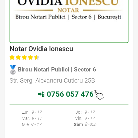
Avocat Specializat în Drept Civil • Avocat Specializat în Dreptul Familiei
Notar Ovidia Ionescu
Birou Notari Publici | Sector 6
Avocat Specializat în Drept Civil • Avocat Specializat în Dreptul Familiei
Str. Serg. Alexandru Cutieru 25B
📲
0756 057 476
Avocati Bucuresti • Cabinete Avocatura Bucuresti • Avocati Specializati Bucuresti • Avocat Bun Bucuresti • Avocat Bucuresti • Bucuresti Avocat • Avocat
Specializat Bucuresti
Lun:
9 - 17
Joi:
9 - 17
Mar:
9 - 17
Vin:
9 - 17
Mie:
9 - 17
Sâm
:
Închis