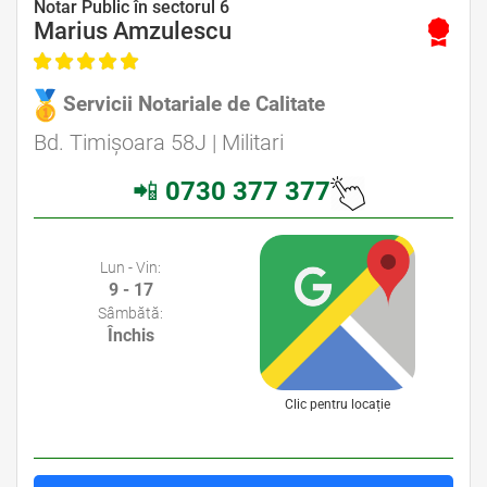
Notar Public în sectorul 6
Marius Amzulescu
Servicii Notariale de Calitate
Avocat Specializat în Drept Civil • Avocat Specializat în Dreptul Familiei
Bd. Timișoara 58J | Militari
📲
0730 377 377
Avocati Bucuresti • Cabinete Avocatura Bucuresti • Avocati Specializati Bucuresti • Avocat Bun Bucuresti
Lun - Vin:
9 - 17
Sâmbătă:
Închis
Clic pentru locație