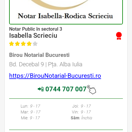
Avocat Specializat în Drept Civil • Avocat Specializat în Dreptul Familiei
Notar Public în sectorul 3
Isabella Scrieciu
Birou Notarial Bucuresti
Avocat Specializat în Drept Civil • Avocat Specializat în Dreptul Familiei
Bd. Decebal 9 | Pța. Alba Iulia
https://BirouNotarial-Bucuresti.ro
📲
0744 707 007
Avocati Bucuresti • Cabinete Avocatura Bucuresti • Avocati Specializati Bucuresti • Avocat Bun Bucuresti • Avocat Bucuresti • Bucuresti Avocat • Avocat
Specializat Bucuresti
Lun:
9 - 17
Joi:
9 - 17
Mar:
9 - 17
Vin:
9 - 17
Mie:
9 - 17
Sâm
:
Închis