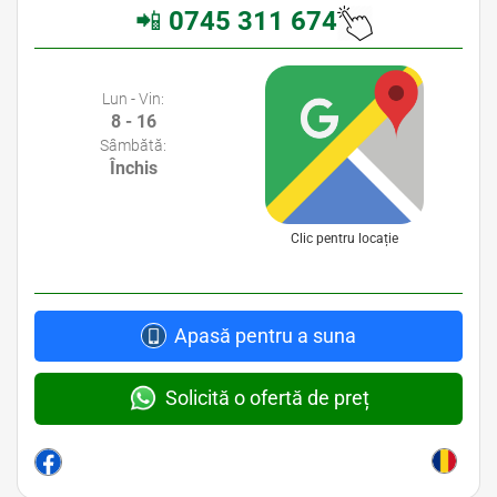
📲
0745 311 674
Avocati Bucuresti • Cabinete Avocatura Bucuresti • Avocati Specializati Bucuresti • Avocat Bun Bucuresti
Lun - Vin:
8 - 16
Sâmbătă:
Închis
Clic pentru locație
Apasă pentru a suna
Solicită o ofertă de preț