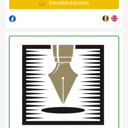
Întreabă-mă orice