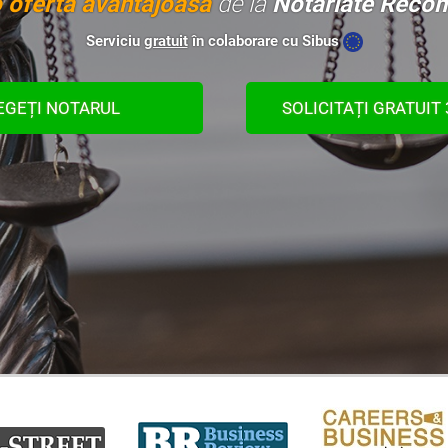
 ofertă avantajoasă
de la
Notariate Reco
Serviciu
gratuit
în colaborare cu Sibus
EGEȚI NOTARUL
SOLICITAȚI GRATUIT