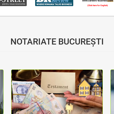
(Click here for English)
Oferim consultanță online gratuită și acces non-stop la specialiștii noștri. Solicitați gratuit 3 oferte și comparați prețul și serviciile înainte de a vă decide.
NOTARIATE BUCUREȘTI