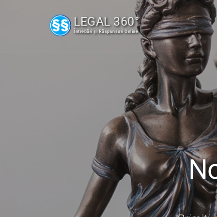
LEGAL 360°
Întrebări și Răspunsuri Online
No