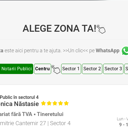
ALEGE ZONA TA!
ta
este aici pentru a te ajuta. >>Un clic<< pe
WhatsApp
 Notarii Publici
Centru
Sector 1
Sector 2
Sector 3
S
ector 4 Bucuresti • Notar Public Sector 5 Bucuresti • Notar Public Sector 6 Bucuresti • Notari Bucuresti • Notari Sector 1 Bucuresti • Notari Sector 2 Bucuresti • Notari Sector 3 Bucuresti • Notari Sector 4 Bucuresti • Notari Sector 5 Bucuresti • Notari Sector 6 Bucuresti • Notari
Public în sectorul 4
nica Năstasie
riat fără TVA ▪ Tineretului
Specializat în Drept Civil • Avocat Specializat în Dreptul Familiei
Lun - 
mitrie Cantemir 27 | Sector 4
9 - 