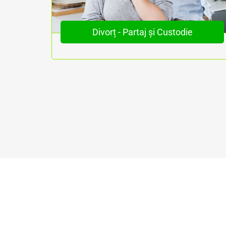
ri
Divorț - Partaj și Custodie