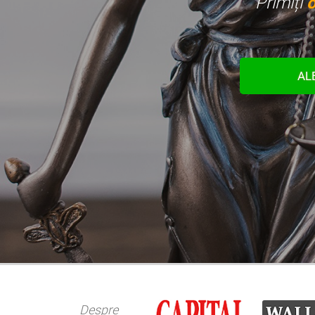
Primiți
o
AL
Despre