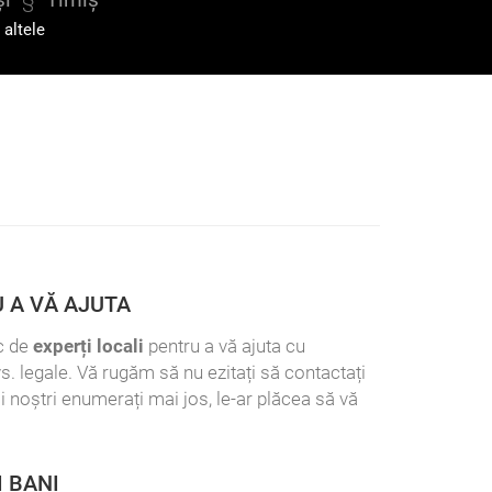
i altele
 A VĂ AJUTA
c de
experți locali
pentru a vă ajuta cu
s. legale. Vă rugăm să nu ezitați să contactați
ii noștri enumerați mai jos, le-ar plăcea să vă
I BANI