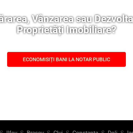
rarea, Vânzarea sau Dezvolta
Proprietăți Imobiliare?
ECONOMISIȚI BANI LA NOTAR PUBLIC
§
Ilfov
§
Brașov
§
Cluj
§
Constanța
§
Dolj
§
Ia