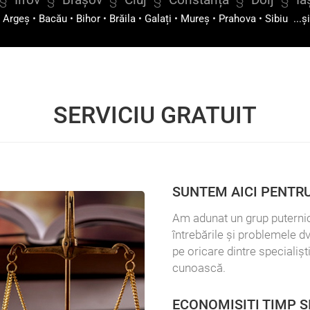
•
Argeș
•
Bacău
•
Bihor
•
Brăila
•
Galați
•
Mureș
•
Prahova
•
Sibiu
...ș
SERVICIU GRATUIT
SUNTEM AICI PENTRU
Am adunat un grup puterni
întrebările și problemele dv
pe oricare dintre specialișt
cunoască.
ECONOMISIȚI TIMP Ș