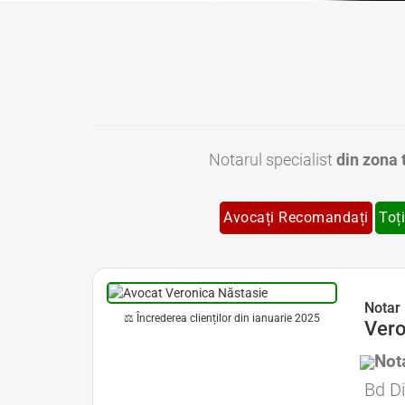
Notarul specialist
din zona 
Avocați Recomandați
Toți
Notar Bucuresti • Notar Bun Bucuresti • Notar Ieftin Bucuresti • Notar Public Bucuresti • Notar Public Sector 1 Bucuresti • Notar Public Sector 2 Bucuresti • Notar Public Sector 3 Bucuresti • Notar Public S
Notar 
⚖ Încrederea clienților din ianuarie 2025
Vero
Avocat Specializat în Drept Civil • Avocat Specializat în Dreptul Familiei
Nota
Avocat 
Bd Di