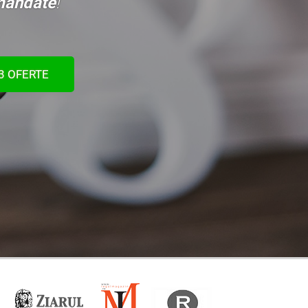
mandate
!
 3 OFERTE