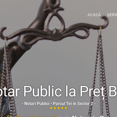
ACASĂ
SERV
tar Public la Preț 
- Notari Publici • Parcul Tei în Sector 2 -
★★★★★