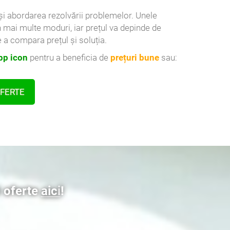
l și abordarea rezolvării problemelor. Unele
n mai multe moduri, iar prețul va depinde de
 a compara prețul și soluția.
p icon
pentru a beneficia de
prețuri bune
sau:
OFERTE
3 oferte
aici
!