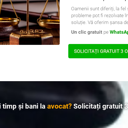
Oamenii sunt diferiți, la fe
probleme pot fi rezolvate î
soluție. Vă oferim șansa de
Un clic gratuit
pe
WhatsAp
SOLICITAȚI GRATUIT 3 
avocat?
 timp și bani la
Solicitați gratuit 