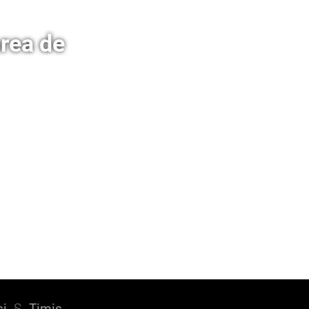
rea de
și
§
Timiș