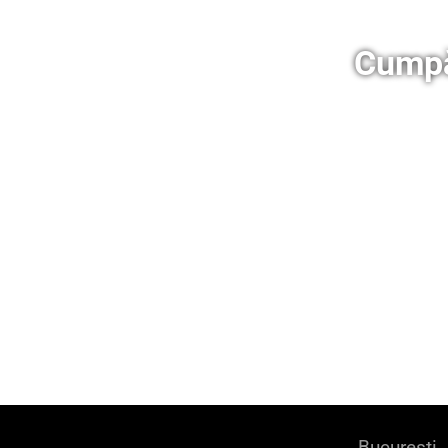
Cumpă
București