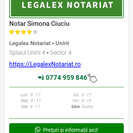
Avocat Specializat în Drept Civil • Avocat Specializat în Dreptul Familiei
Notar Simona Ciuciu
Legalex Notariat ▪︎ Unirii
Avocat Specializat în Drept Civil • Avocat Specializat în Dreptul Familiei
Splaiul Unirii 4 ▪︎ Sector 4
https://LegalexNotariat.ro
📲
0774 959 846
Avocati Bucuresti • Cabinete Avocatura Bucuresti • Avocati Specializati Bucuresti • Avocat Bun Bucuresti • Avocat Bucuresti • Bucuresti Avocat • Avocat
Specializat Bucuresti
Lun:
9 - 17
Joi:
9 - 17
Mar:
9 - 17
Vin:
9 - 15
Mie:
9 - 17
Sâm
:
Închis
Prețuri și informații aici!