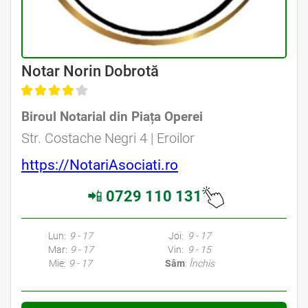
Avocat Specializat în Drept Civil • Avocat Specializat în Dreptul Familiei
Notar Norin Dobrotă
Biroul Notarial din Piața Operei
Avocat Specializat în Drept Civil • Avocat Specializat în Dreptul Familiei
Str. Costache Negri 4 | Eroilor
https://NotariAsociati.ro
📲
0729 110 131
Avocati Bucuresti • Cabinete Avocatura Bucuresti • Avocati Specializati Bucuresti • Avocat Bun Bucuresti • Avocat Bucuresti • Bucuresti Avocat • Avocat
Specializat Bucuresti
Lun:
9 - 17
Joi:
9 - 17
Mar:
9 - 17
Vin:
9 - 15
Mie:
9 - 17
Sâm
:
Închis