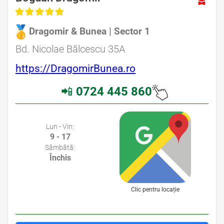
Dragomir & Bunea | Sector 1
Avocat Specializat în Drept Civil • Avocat Specializat în Dreptul Familiei
Bd. Nicolae Bălcescu 35A
https://DragomirBunea.ro
📲
0724 445 860
Avocati Bucuresti • Cabinete Avocatura Bucuresti • Avocati Specializati Bucuresti • Avocat Bun Bucuresti
Lun - Vin:
9 - 17
Sâmbătă:
Închis
Clic pentru locație