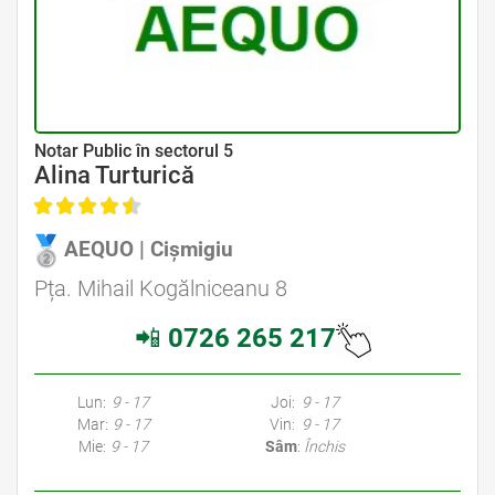
Avocat Specializat în Drept Civil • Avocat Specializat în Dreptul Familiei
Notar Public în sectorul 5
Alina Turturică
AEQUO | Cișmigiu
Avocat Specializat în Drept Civil • Avocat Specializat în Dreptul Familiei
Pța. Mihail Kogălniceanu 8
📲
0726 265 217
Avocati Bucuresti • Cabinete Avocatura Bucuresti • Avocati Specializati Bucuresti • Avocat Bun Bucuresti • Avocat Bucuresti • Bucuresti Avocat • Avocat
Specializat Bucuresti
Lun:
9 - 17
Joi:
9 - 17
Mar:
9 - 17
Vin:
9 - 17
Mie:
9 - 17
Sâm
:
Închis