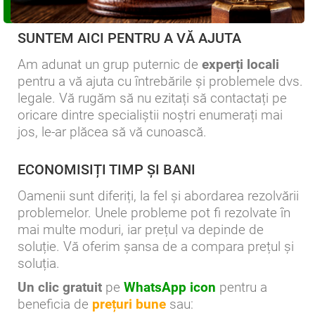
SUNTEM AICI PENTRU A VĂ AJUTA
Am adunat un grup puternic de
experți locali
pentru a vă ajuta cu întrebările și problemele dvs.
legale. Vă rugăm să nu ezitați să contactați pe
oricare dintre specialiștii noștri enumerați mai
jos, le-ar plăcea să vă cunoască.
ECONOMISIȚI TIMP ȘI BANI
Oamenii sunt diferiți, la fel și abordarea rezolvării
problemelor. Unele probleme pot fi rezolvate în
mai multe moduri, iar prețul va depinde de
soluție. Vă oferim șansa de a compara prețul și
soluția.
Un clic gratuit
pe
WhatsApp icon
pentru a
beneficia de
prețuri bune
sau: