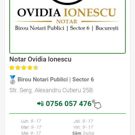
Avocat Specializat în Drept Civil • Avocat Specializat în Dreptul Familiei
Notar Ovidia Ionescu
Birou Notari Publici | Sector 6
Avocat Specializat în Drept Civil • Avocat Specializat în Dreptul Familiei
Str. Serg. Alexandru Cutieru 25B
📲
0756 057 476
Avocati Bucuresti • Cabinete Avocatura Bucuresti • Avocati Specializati Bucuresti • Avocat Bun Bucuresti • Avocat Bucuresti • Bucuresti Avocat • Avocat
Specializat Bucuresti
Lun:
9 - 17
Joi:
9 - 17
Mar:
9 - 17
Vin:
9 - 17
Mie:
9 - 17
Sâm
:
Închis