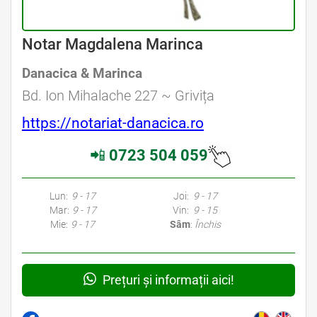
Avocat Specializat în Drept Civil • Avocat Specializat în Dreptul Familiei
Notar Magdalena Marinca
Danacica & Marinca
Avocat Specializat în Drept Civil • Avocat Specializat în Dreptul Familiei
Bd. Ion Mihalache 227 ~ Grivița
https://notariat-danacica.ro
📲
0723 504 059
Avocati Bucuresti • Cabinete Avocatura Bucuresti • Avocati Specializati Bucuresti • Avocat Bun Bucuresti • Avocat Bucuresti • Bucuresti Avocat • Avocat
Specializat Bucuresti
Lun:
9 - 17
Joi:
9 - 17
Mar:
9 - 17
Vin:
9 - 15
Mie:
9 - 17
Sâm
:
Închis
Prețuri și informații aici!