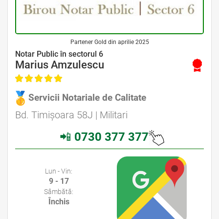
Partener Gold din aprilie 2025
Avocat Specializat în Drept Civil • Avocat Specializat în Dreptul Familiei
Notar Public în sectorul 6
Marius Amzulescu
Servicii Notariale de Calitate
Avocat Specializat în Drept Civil • Avocat Specializat în Dreptul Familiei
Bd. Timișoara 58J | Militari
📲
0730 377 377
Avocati Bucuresti • Cabinete Avocatura Bucuresti • Avocati Specializati Bucuresti • Avocat Bun Bucuresti
Lun - Vin:
9 - 17
Sâmbătă:
Închis