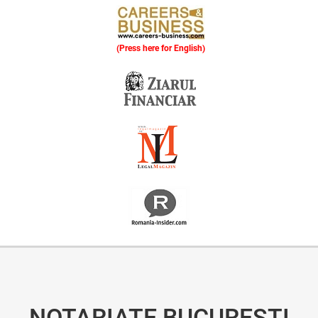
(Press here for English)
Oferim consultanță online gratuită și acces non-stop la specialiștii noștri. Solicitați gratuit 3 oferte și comparați prețul și serviciile înainte de a vă decide.
NOTARIATE BUCUREȘTI