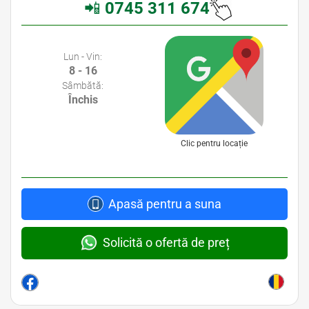
📲
0745 311 674
Avocati Bucuresti • Cabinete Avocatura Bucuresti • Avocati Specializati Bucuresti • Avocat Bun Bucuresti
Lun - Vin:
8 - 16
Sâmbătă:
Închis
Clic pentru locație
Apasă pentru a suna
Solicită o ofertă de preț