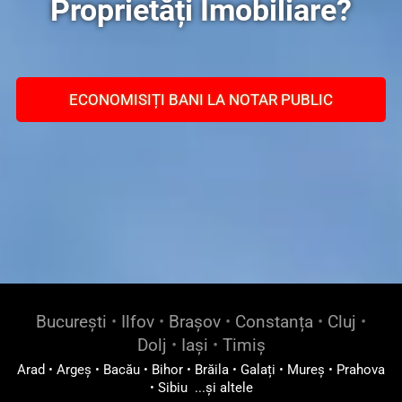
Proprietăți Imobiliare?
ECONOMISIȚI BANI LA NOTAR PUBLIC
București
•
Ilfov
•
Brașov
•
Constanța
•
Cluj
•
Dolj
•
Iași
•
Timiș
Arad
•
Argeș
•
Bacău
•
Bihor
•
Brăila
•
Galați
•
Mureș
•
Prahova
•
Sibiu
...și altele