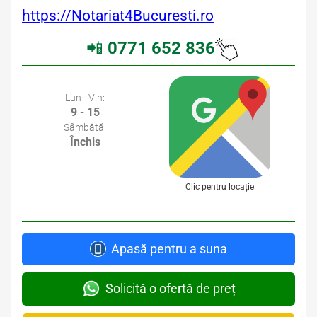
https://Notariat4Bucuresti.ro
📲
0771 652 836
Avocati Bucuresti • Cabinete Avocatura Bucuresti • Avocati Specializati Bucuresti • Avocat Bun Bucuresti
Lun - Vin:
9 - 15
Sâmbătă:
Închis
Clic pentru locație
Apasă pentru a suna
Solicită o ofertă de preț