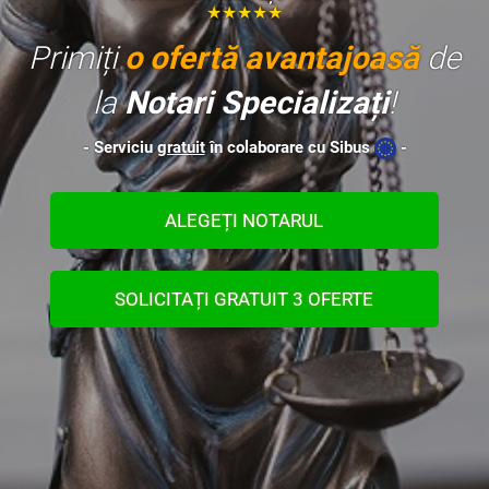
★★★★★
Primiți
o ofertă avantajoasă
de
la
Notari Specializați
!
- Serviciu
gratuit
în colaborare cu Sibus
-
ALEGEȚI NOTARUL
SOLICITAȚI GRATUIT 3 OFERTE