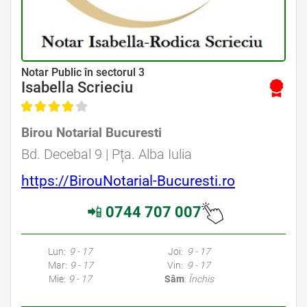
Avocat Specializat în Drept Civil • Avocat Specializat în Dreptul Familiei
Notar Public în sectorul 3
Isabella Scrieciu
Birou Notarial Bucuresti
Avocat Specializat în Drept Civil • Avocat Specializat în Dreptul Familiei
Bd. Decebal 9 | Pța. Alba Iulia
https://BirouNotarial-Bucuresti.ro
📲
0744 707 007
Avocati Bucuresti • Cabinete Avocatura Bucuresti • Avocati Specializati Bucuresti • Avocat Bun Bucuresti • Avocat Bucuresti • Bucuresti Avocat • Avocat
Specializat Bucuresti
Lun:
9 - 17
Joi:
9 - 17
Mar:
9 - 17
Vin:
9 - 17
Mie:
9 - 17
Sâm
:
Închis