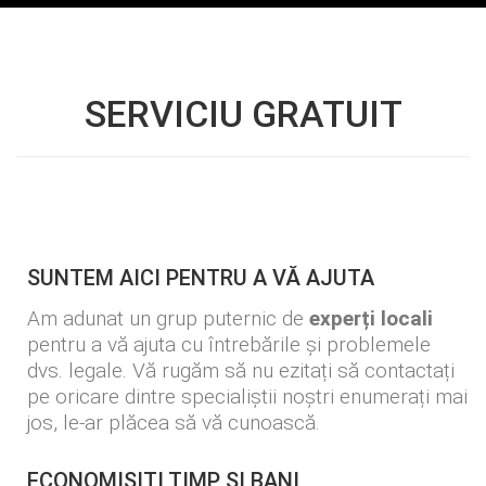
SERVICIU GRATUIT
SUNTEM AICI PENTRU A VĂ AJUTA
Am adunat un grup puternic de
experți locali
pentru a vă ajuta cu întrebările și problemele
dvs. legale. Vă rugăm să nu ezitați să contactați
pe oricare dintre specialiștii noștri enumerați mai
jos, le-ar plăcea să vă cunoască.
ECONOMISIȚI TIMP ȘI BANI