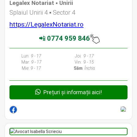
Legalex Notariat ▪︎ Unirii
Avocat Specializat în Drept Civil • Avocat Specializat în Dreptul Familiei
Splaiul Unirii 4 ▪︎ Sector 4
https://LegalexNotariat.ro
📲
0774 959 846
Avocati Bucuresti • Cabinete Avocatura Bucuresti • Avocati Specializati Bucuresti • Avocat Bun Bucuresti • Avocat Bucuresti • Bucuresti Avocat •
Avocat Specializat Bucuresti
Lun:
9 - 17
Joi:
9 - 17
Mar:
9 - 17
Vin:
9 - 15
Mie:
9 - 17
Sâm
:
Închis
Prețuri și informații aici!
Avocat Specializat în Drept Civil • Avocat Specializat în Dreptul Familiei