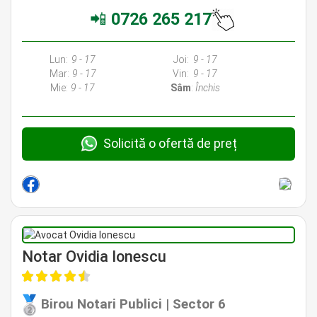
📲
0726 265 217
Avocati Bucuresti • Cabinete Avocatura Bucuresti • Avocati Specializati Bucuresti • Avocat Bun Bucuresti • Avocat Bucuresti • Bucuresti Avocat •
Avocat Specializat Bucuresti
Lun:
9 - 17
Joi:
9 - 17
Mar:
9 - 17
Vin:
9 - 17
Mie:
9 - 17
Sâm
:
Închis
Solicită o ofertă de preț
Avocat Specializat în Drept Civil • Avocat Specializat în Dreptul Familiei
Notar Ovidia Ionescu
Birou Notari Publici | Sector 6
Avocat Specializat în Drept Civil • Avocat Specializat în Dreptul Familiei