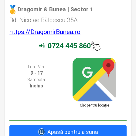
Dragomir & Bunea | Sector 1
Avocat Specializat în Drept Civil • Avocat Specializat în Dreptul Familiei
Bd. Nicolae Bălcescu 35A
https://DragomirBunea.ro
📲
0724 445 860
Avocati Bucuresti • Cabinete Avocatura Bucuresti • Avocati Specializati Bucuresti • Avocat Bun Bucuresti
Lun - Vin:
9 - 17
Sâmbătă:
Închis
Clic pentru locație
Apasă pentru a suna