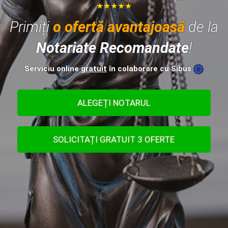
★★★★★
Primiți
o ofertă avantajoasă
de la
Notariate Recomandate
!
Serviciu online
gratuit
în colaborare cu Sibus
ALEGEȚI NOTARUL
SOLICITAȚI GRATUIT 3 OFERTE