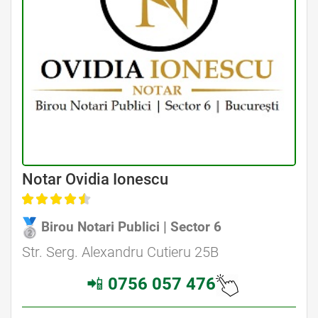
Avocat Specializat în Drept Civil • Avocat Specializat în Dreptul Familiei
Notar Ovidia Ionescu
Birou Notari Publici | Sector 6
Avocat Specializat în Drept Civil • Avocat Specializat în Dreptul Familiei
Str. Serg. Alexandru Cutieru 25B
📲
0756 057 476
Avocati Bucuresti • Cabinete Avocatura Bucuresti • Avocati Specializati Bucuresti • Avocat Bun Bucuresti • Avocat Bucuresti • Bucuresti Avocat • Avocat
Specializat Bucuresti