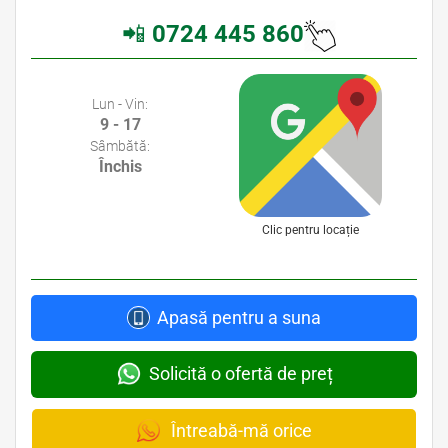
📲
0724 445 860
Avocati Bucuresti • Cabinete Avocatura Bucuresti • Avocati Specializati Bucuresti • Avocat Bun Bucuresti
Lun - Vin:
9 - 17
Sâmbătă:
Închis
Clic pentru locație
Apasă pentru a suna
Solicită o ofertă de preț
Întreabă-mă orice