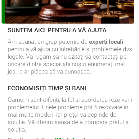
SUNTEM AICI PENTRU A VĂ AJUTA
Am adunat un grup puternic de
experți locali
pentru a vă ajuta cu întrebările și problemele dvs.
legale. Vă rugăm să nu ezitați să contactați pe
oricare dintre specialiștii noștri enumerați mai
jos, le-ar plăcea să vă cunoască.
ECONOMISIȚI TIMP ȘI BANI
Oamenii sunt diferiți, la fel și abordarea rezolvării
problemelor. Unele probleme pot fi rezolvate în
mai multe moduri, iar prețul va depinde de
soluție. Vă oferim șansa de a compara prețul și
soluția.