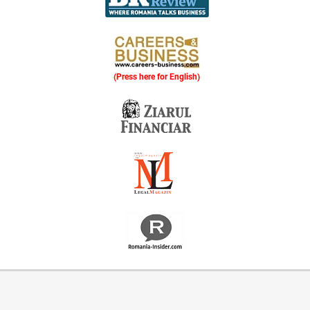
(Press here for English)
Oferim consultanță online gratuită și acces non-stop la specialiștii noștri. Solicitați gratuit 3 oferte și comparați prețul și serviciile înainte de a vă decide.