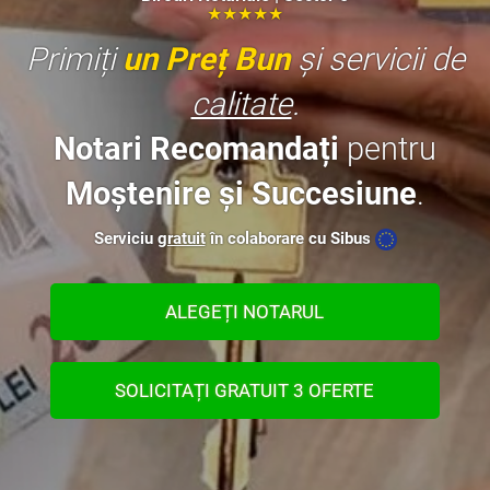
★★★★★
Primiți
un Preț Bun
și servicii de
calitate
.
Notari Recomandați
pentru
Moștenire și Succesiune
.
Serviciu
gratuit
în colaborare cu Sibus
ALEGEȚI NOTARUL
SOLICITAȚI GRATUIT 3 OFERTE