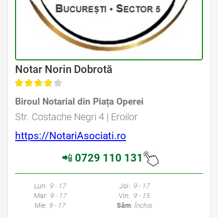
Avocat Specializat în Drept Civil • Avocat Specializat în Dreptul Familiei
Notar Norin Dobrotă
Biroul Notarial din Piața Operei
Avocat Specializat în Drept Civil • Avocat Specializat în Dreptul Familiei
Str. Costache Negri 4 | Eroilor
https://NotariAsociati.ro
📲
0729 110 131
Avocati Bucuresti • Cabinete Avocatura Bucuresti • Avocati Specializati Bucuresti • Avocat Bun Bucuresti • Avocat Bucuresti • Bucuresti Avocat • Avocat
Specializat Bucuresti
Lun:
9 - 17
Joi:
9 - 17
Mar:
9 - 17
Vin:
9 - 15
Mie:
9 - 17
Sâm
:
Închis