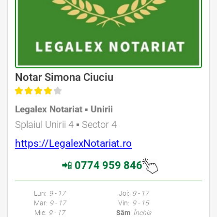
Avocat Specializat în Drept Civil • Avocat Specializat în Dreptul Familiei
Notar Simona Ciuciu
Legalex Notariat ▪︎ Unirii
Avocat Specializat în Drept Civil • Avocat Specializat în Dreptul Familiei
Splaiul Unirii 4 ▪︎ Sector 4
https://LegalexNotariat.ro
📲
0774 959 846
Avocati Bucuresti • Cabinete Avocatura Bucuresti • Avocati Specializati Bucuresti • Avocat Bun Bucuresti • Avocat Bucuresti • Bucuresti Avocat • Avocat
Specializat Bucuresti
Lun:
9 - 17
Joi:
9 - 17
Mar:
9 - 17
Vin:
9 - 15
Mie:
9 - 17
Sâm
:
Închis