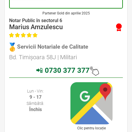
Partener Gold din aprilie 2025
Avocat Specializat în Drept Civil • Avocat Specializat în Dreptul Familiei
Notar Public în sectorul 6
Marius Amzulescu
Servicii Notariale de Calitate
Avocat Specializat în Drept Civil • Avocat Specializat în Dreptul Familiei
Bd. Timișoara 58J | Militari
📲
0730 377 377
Avocati Bucuresti • Cabinete Avocatura Bucuresti • Avocati Specializati Bucuresti • Avocat Bun Bucuresti
Lun - Vin:
9 - 17
Sâmbătă:
Închis
Clic pentru locație