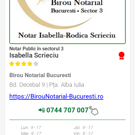
Avocat Specializat în Drept Civil • Avocat Specializat în Dreptul Familiei
Notar Public în sectorul 3
Isabella Scrieciu
Birou Notarial Bucuresti
Avocat Specializat în Drept Civil • Avocat Specializat în Dreptul Familiei
Bd. Decebal 9 | Pța. Alba Iulia
https://BirouNotarial-Bucuresti.ro
📲
0744 707 007
Avocati Bucuresti • Cabinete Avocatura Bucuresti • Avocati Specializati Bucuresti • Avocat Bun Bucuresti • Avocat Bucuresti • Bucuresti Avocat • Avocat
Specializat Bucuresti
Lun:
9 - 17
Joi:
9 - 17
Mar:
9 - 17
Vin:
9 - 17