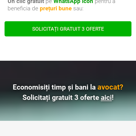
Un clic gratuit
pe
WhatsApp icon
pentru a
beneficia de
prețuri bune
sau:
SOLICITAȚI GRATUIT 3 OFERTE
avocat?
Economisiți timp și bani la
Solicitați gratuit 3 oferte
aici
!