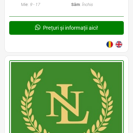
Mie:
9 - 17
Sâm
:
Închis
Prețuri și informații aici!