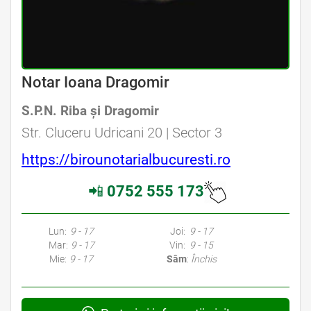
Avocat Specializat în Drept Civil • Avocat Specializat în Dreptul Familiei
Notar Ioana Dragomir
S.P.N. Riba şi Dragomir
Avocat Specializat în Drept Civil • Avocat Specializat în Dreptul Familiei
Str. Cluceru Udricani 20 | Sector 3
https://birounotarialbucuresti.ro
📲
0752 555 173
Avocati Bucuresti • Cabinete Avocatura Bucuresti • Avocati Specializati Bucuresti • Avocat Bun Bucuresti • Avocat Bucuresti • Bucuresti Avocat • Avocat
Specializat Bucuresti
Lun:
9 - 17
Joi:
9 - 17
Mar:
9 - 17
Vin:
9 - 15
Mie:
9 - 17
Sâm
:
Închis