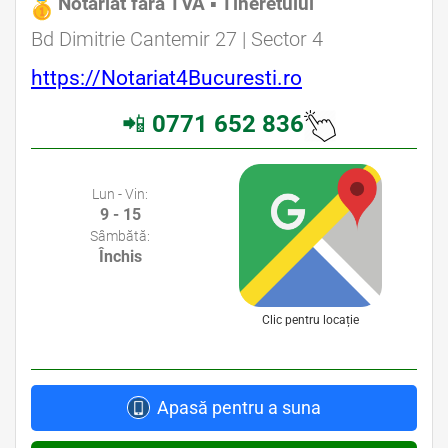
Notariat fără TVA ▪ Tineretului
Avocat Specializat în Drept Civil • Avocat Specializat în Dreptul Familiei
Bd Dimitrie Cantemir 27 | Sector 4
https://Notariat4Bucuresti.ro
📲
0771 652 836
Avocati Bucuresti • Cabinete Avocatura Bucuresti • Avocati Specializati Bucuresti • Avocat Bun Bucuresti
Lun - Vin:
9 - 15
Sâmbătă:
Închis
Clic pentru locație
Apasă pentru a suna