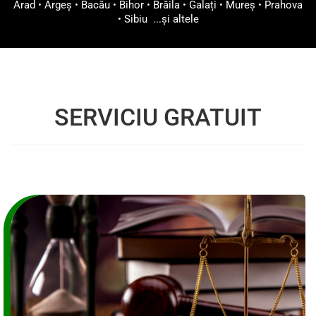
Arad
•
Argeș
•
Bacău
•
Bihor
•
Brăila
•
Galați
•
Mureș
•
Prahova
•
Sibiu
...și altele
SERVICIU GRATUIT