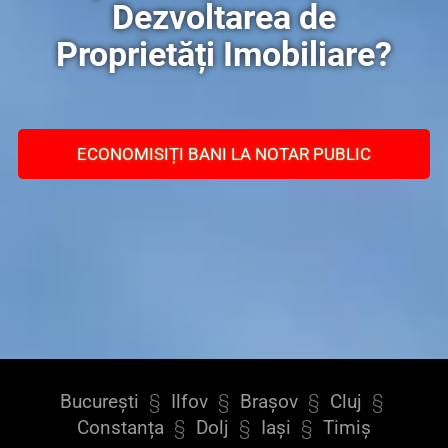
Dezvoltarea de
Proprietăți Imobiliare?
ECONOMISIȚI BANI LA NOTAR PUBLIC
București
§
Ilfov
§
Brașov
§
Cluj
§
Constanța
§
Dolj
§
Iași
§
Timiș