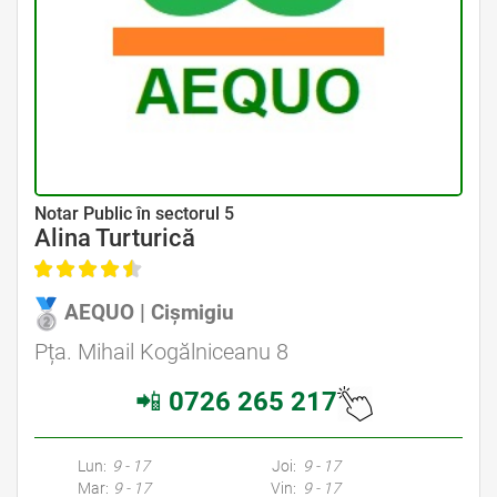
Avocat Specializat în Drept Civil • Avocat Specializat în Dreptul Familiei
Notar Public în sectorul 5
Alina Turturică
AEQUO | Cișmigiu
Avocat Specializat în Drept Civil • Avocat Specializat în Dreptul Familiei
Pța. Mihail Kogălniceanu 8
📲
0726 265 217
Avocati Bucuresti • Cabinete Avocatura Bucuresti • Avocati Specializati Bucuresti • Avocat Bun Bucuresti • Avocat Bucuresti • Bucuresti Avocat • Avocat
Specializat Bucuresti
Lun:
9 - 17
Joi:
9 - 17
Mar:
9 - 17
Vin:
9 - 17