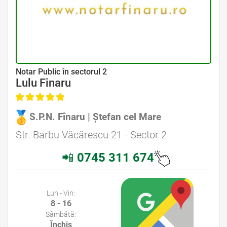
Avocat Specializat în Drept Civil • Avocat Specializat în Dreptul Familiei
Notar Public în sectorul 2
Lulu Finaru
S.P.N. Fînaru | Ștefan cel Mare
Avocat Specializat în Drept Civil • Avocat Specializat în Dreptul Familiei
Str. Barbu Văcărescu 21 - Sector 2
📲
0745 311 674
Avocati Bucuresti • Cabinete Avocatura Bucuresti • Avocati Specializati Bucuresti • Avocat Bun Bucuresti
Lun - Vin:
8 - 16
Sâmbătă:
Închis