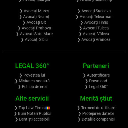
❯ Avocați Mureș
❯ Avocați Suceava
❯ Avocați Neamț
❯ Avocați Teleorman
❯ Avocați Olt
❯ Avocați Timiș
❯ Avocați Prahova
❯ Avocați Tulcea
❯ Avocați Satu Mare
❯ Avocați Vâlcea
❯ Avocați Sibiu
❯ Avocați Vrancea
LEGAL 360°
Parteneri
❯ Povestea lui
❯ Autentificare
❯ Misiunea noastră
❯ Download
❯ Echipa de eroi
❯ Legal 360°
Alte servicii
Merită știut
❯ Top Law Firms
❯ Termeni de utilizare
❯ Buni Notari Publici
❯ Protejarea datelor
❯ Dentiști accesibili
❯ Detaliile companiei