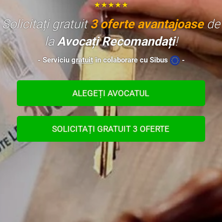
★★★★★
Solicitați gratuit
3 oferte avantajoase
de
la
Avocați Recomandați
!
- Serviciu
gratuit
în colaborare cu Sibus
-
ALEGEȚI AVOCATUL
SOLICITAȚI GRATUIT 3 OFERTE