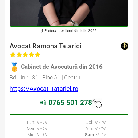
§ Preferat de clienți din iulie 2022
Avocat Ramona Tatarici
Cabinet de Avocatură din 2016
Bd. Unirii 31 - Bloc A1 | Centru
https://Avocat-Tatarici.ro
📲
0765 501 278
Lun:
9 - 19
Joi:
9 - 19
Mar:
9 - 19
Vin:
9 - 19
Mie:
9 - 19
Sâm
:
9 - 15