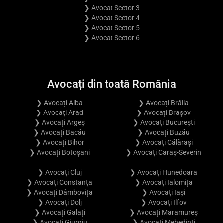
❯ Avocat Sector 3
❯ Avocat Sector 4
❯ Avocat Sector 5
❯ Avocat Sector 6
Avocați din toată România
❯ Avocați Alba
❯ Avocați Brăila
❯ Avocați Arad
❯ Avocați Brașov
❯ Avocați Argeș
❯ Avocați București
❯ Avocați Bacău
❯ Avocați Buzău
❯ Avocați Bihor
❯ Avocați Călărași
❯ Avocați Botoșani
❯ Avocați Caraș-Severin
❯ Avocați Cluj
❯ Avocați Hunedoara
❯ Avocați Constanța
❯ Avocați Ialomița
❯ Avocați Dâmbovița
❯ Avocați Iași
❯ Avocați Dolj
❯ Avocați Ilfov
❯ Avocați Galați
❯ Avocați Maramureș
❯ Avocați Giurgiu
❯ Avocați Mehedinți