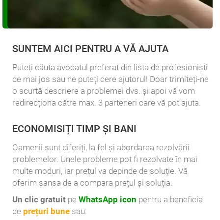
SUNTEM AICI PENTRU A VĂ AJUTA
Puteți căuta avocatul preferat din lista de profesioniști
de mai jos sau ne puteți cere ajutorul! Doar trimiteți-ne
o scurtă descriere a problemei dvs. și apoi vă vom
redirecționa către max. 3 parteneri care vă pot ajuta.
ECONOMISIȚI TIMP ȘI BANI
Oamenii sunt diferiți, la fel și abordarea rezolvării
problemelor. Unele probleme pot fi rezolvate în mai
multe moduri, iar prețul va depinde de soluție. Vă
oferim șansa de a compara prețul și soluția.
Un clic gratuit
pe
WhatsApp icon
pentru a beneficia
de
prețuri bune
sau: