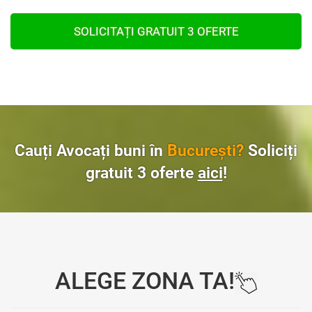
SOLICITAȚI GRATUIT 3 OFERTE
Cauți Avocați buni în
București?
Soliciți
gratuit 3 oferte
aici
!
ALEGE ZONA TA!