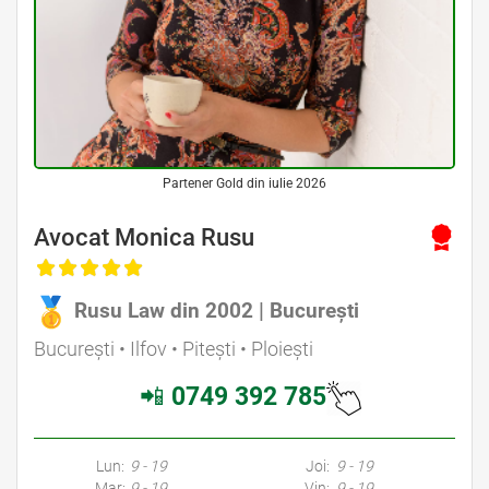
Partener Gold din iulie 2026
Avocat Monica Rusu
Rusu Law din 2002 | București
București • Ilfov • Pitești • Ploiești
📲
0749 392 785
Lun:
9 - 19
Joi:
9 - 19
Mar:
9 - 19
Vin:
9 - 19