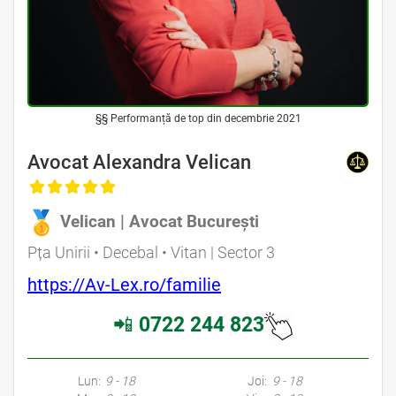
§§ Performanță de top din decembrie 2021
Avocat Alexandra Velican
Velican | Avocat București
Pța Unirii • Decebal • Vitan | Sector 3
https://Av-Lex.ro/familie
📲
0722 244 823
Lun:
9 - 18
Joi:
9 - 18