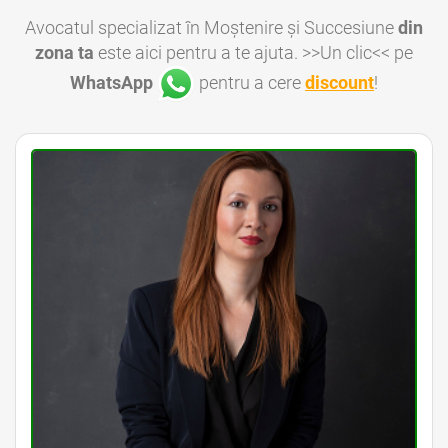
Avocatul specializat în Moștenire și Succesiune
din
zona ta
este aici pentru a te ajuta. >>Un clic<< pe
WhatsApp
pentru a cere
discount
!