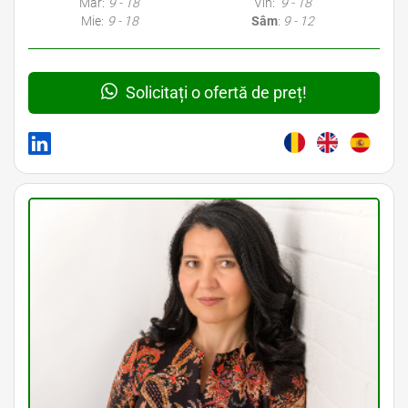
Mar:
9 - 18
Vin:
9 - 18
Mie:
9 - 18
Sâm
:
9 - 12
Solicitați o ofertă de preț!