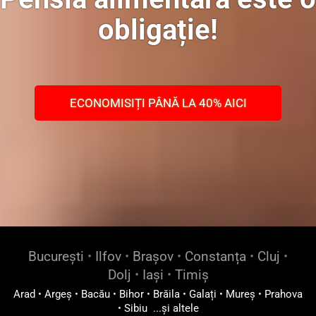
obligație!
ECONOMISIȚI PÂNĂ LA 40% AICI
București
•
Ilfov
•
Brașov
•
Constanța
•
Cluj
•
Dolj
•
Iași
•
Timiș
Arad
•
Argeș
•
Bacău
•
Bihor
•
Brăila
•
Galați
•
Mureș
•
Prahova
•
Sibiu
...și altele