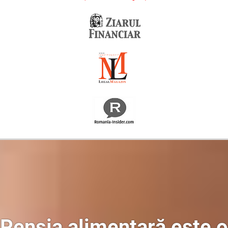
Oferim consultanță online gratuită și acces non-stop la specialiștii noștri. Solicitați gratuit 3 oferte și comparați prețul și serviciile înainte de a vă decide.
Pensia alimentară este o