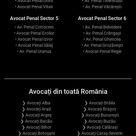
• Avocat Penal Unirii
• Av. Penal Tineretului
• Avocat Penal Vitan
• Av. Penal Văcărești
Avocat Penal Sector 5
Avocat Penal Sector 6
• Av. Penal Cotroceni
• Av. Penal Belvedere
• Avocat Penal Eroilor
• Av. Penal Crângași
• Avocat Penal Izvor
• Av. Penal Ghencea
• Avocat Penal Sălaj
• Av. Penal Grozăvești
• Av. Penal Uranus
• Avocat Penal Regie
Avocați din toată România
❯ Avocați Alba
❯ Avocați Brăila
❯ Avocați Arad
❯ Avocați Brașov
❯ Avocați Argeș
❯ Avocați București
❯ Avocați Bacău
❯ Avocați Buzău
❯ Avocați Bihor
❯ Avocați Călărași
❯ Avocați Botoșani
❯ Avocați Caraș-Severin