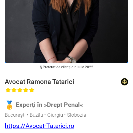
§ Preferat de clienți din iulie 2022
Avocat Ramona Tatarici
Experți în »Drept Penal«
București • Buzău • Giurgiu • Slobozia
https://Avocat-Tatarici.ro