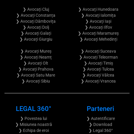
❯ Avocați Cluj
❯ Avocați Hunedoara
❯ Avocați Constanța
❯ Avocați Ialomița
❯ Avocați Dâmbovița
❯ Avocați Iași
❯ Avocați Dolj
❯ Avocați Ilfov
❯ Avocați Galați
❯ Avocați Maramureș
❯ Avocați Giurgiu
❯ Avocați Mehedinți
❯ Avocați Mureș
❯ Avocați Suceava
❯ Avocați Neamț
❯ Avocați Teleorman
❯ Avocați Olt
❯ Avocați Timiș
❯ Avocați Prahova
❯ Avocați Tulcea
❯ Avocați Satu Mare
❯ Avocați Vâlcea
❯ Avocați Sibiu
❯ Avocați Vrancea
LEGAL 360°
Parteneri
❯ Povestea lui
❯ Autentificare
❯ Misiunea noastră
❯ Download
❯ Echipa de eroi
❯ Legal 360°