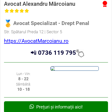
Avocat Alexandru Mărcoianu
Avocat Specializat - Drept Penal
Str. Spătarul Preda 12 | Sector 5
https://AvocatMarcoianu.ro
📲
0736 119 795
Lun - Vin:
8 - 22
Sâmbătă:
10 - 18
Prețuri și informații aici!