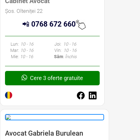
Cabinet Avocat
Șos. Olteniței 22
📲
0768 672 660
Lun:
10 - 16
Joi:
10 - 16
Mar:
10 - 16
Vin:
10 - 16
Mie:
10 - 16
Sâm
:
Închis
Cere 3 oferte gratuite
Avocat Gabriela Burulean