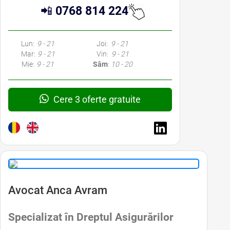
📲
0768 814 224
Lun:
9 - 21
Joi:
9 - 21
Mar:
9 - 21
Vin:
9 - 21
Mie:
9 - 21
Sâm
:
10 - 20
Cere 3 oferte gratuite
Avocat Anca Avram
Specializat în Dreptul Asigurărilor