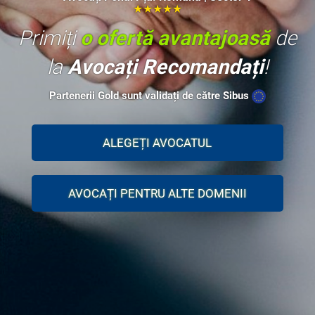
★★★★★
Primiți
o ofertă avantajoasă
de
la
Avocați Recomandați
!
Partenerii Gold sunt validați de către Sibus
ALEGEȚI AVOCATUL
AVOCAȚI PENTRU ALTE DOMENII