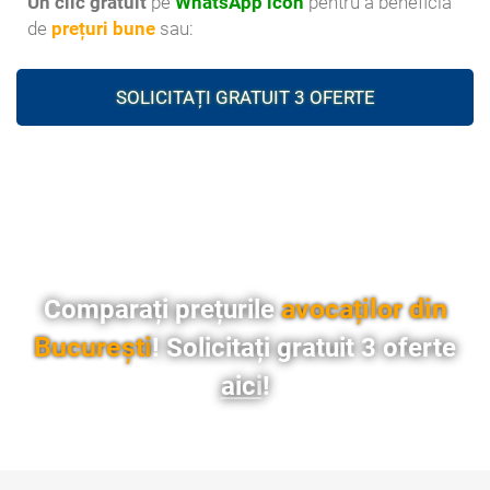
Un clic gratuit
pe
WhatsApp icon
pentru a beneficia
de
prețuri bune
sau:
SOLICITAȚI GRATUIT 3 OFERTE
avocaților din
Comparați prețurile
București
! Solicitați gratuit 3 oferte
aici
!