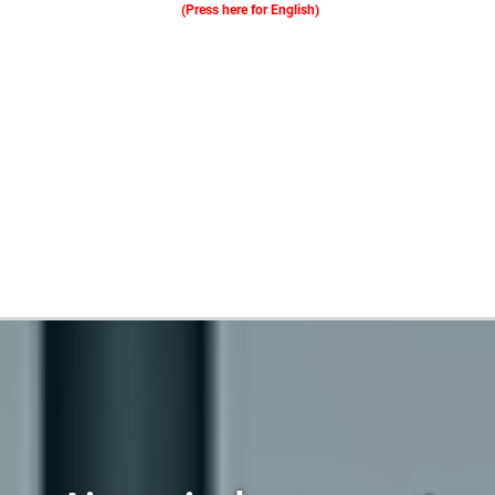
(Press here for English)
Oferim consultanță online gratuită și acces non-stop la specialiștii noștri. Solicitați gratuit 3 oferte și comparați prețul și serviciile înainte de a vă decide.