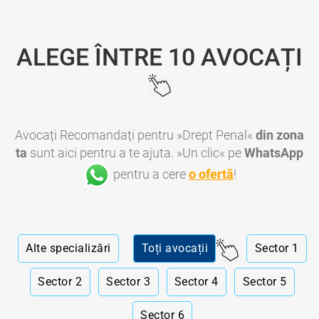
ALEGE ÎNTRE 10 AVOCAȚI
Avocați Recomandați pentru »Drept Penal«
din zona
ta
sunt aici pentru a te ajuta. »Un clic« pe
WhatsApp
pentru a cere
o ofertă
!
Alte specializări
Toți avocații
Sector 1
Sector 2
Sector 3
Sector 4
Sector 5
Sector 6