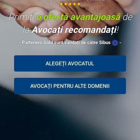
★★★★★
Primiți
o ofertă avantajoasă
de
la
Avocați recomandați
!
- Partenerii Gold sunt validați de către Sibus
-
ALEGEȚI AVOCATUL
AVOCAȚI PENTRU ALTE DOMENII