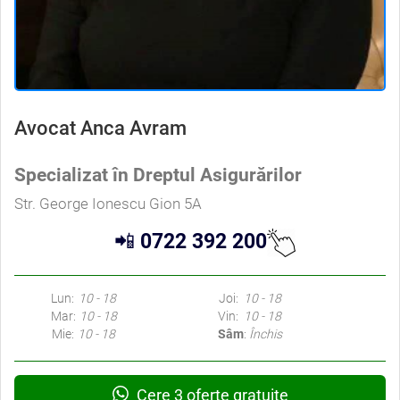
Avocat Anca Avram
Specializat în Dreptul Asigurărilor
Str. George Ionescu Gion 5A
📲
0722 392 200
Lun:
10 - 18
Joi:
10 - 18
Mar:
10 - 18
Vin:
10 - 18
Mie:
10 - 18
Sâm
:
Închis
Cere 3 oferte gratuite