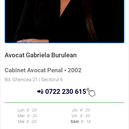
Avocat Gabriela Burulean
Cabinet Avocat Penal ▪ 2002
Bd. Ghencea 21 | Sectorul 6
📲
0722 230 615
Lun:
8 - 20
Joi:
8 - 20
Mar:
8 - 20
Vin:
8 - 20
Mie:
8 - 20
Sâm
:
8 - 18