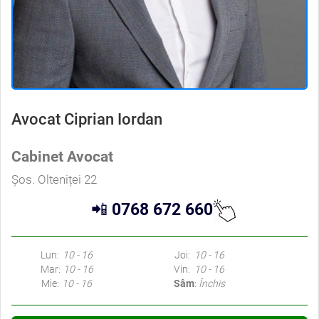
Avocat Ciprian Iordan
Cabinet Avocat
Șos. Olteniței 22
📲
0768 672 660
Lun:
10 - 16
Joi:
10 - 16
Mar:
10 - 16
Vin:
10 - 16
Mie:
10 - 16
Sâm
:
Închis