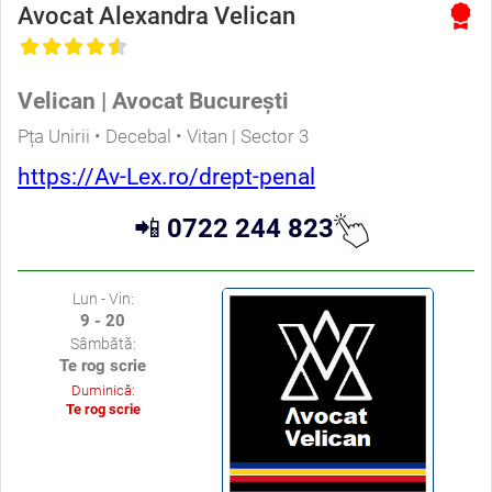
Avocat Alexandra Velican
Velican | Avocat București
Pța Unirii • Decebal • Vitan | Sector 3
https://Av-Lex.ro/drept-penal
📲
0722 244 823
Lun - Vin:
9 - 20
Sâmbătă:
Te rog scrie
Duminică:
Te rog scrie