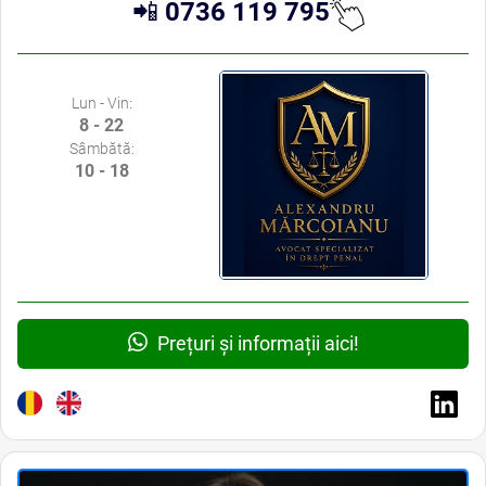
📲
0736 119 795
Lun - Vin:
8 - 22
Sâmbătă:
10 - 18
Prețuri și informații aici!