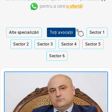
pentru a cere
o ofertă
!
Alte specializări
Toți avocații
Sector 1
Sector 2
Sector 3
Sector 4
Sector 5
Sector 6