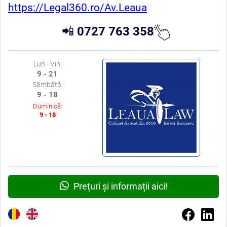
https://Legal360.ro/Av.Leaua
📲
0727 763 358
Lun - Vin:
9 - 21
Sâmbătă:
9 - 18
Duminică:
9 - 18
Prețuri și informații aici!