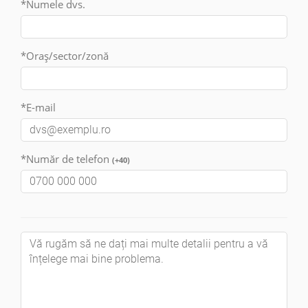
*Numele dvs.
*Oraș/sector/zonă
*E-mail
*Număr de telefon
(+40)