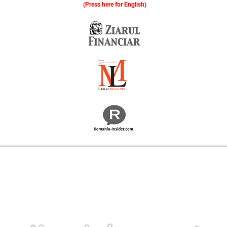
(Press here for English)
Oferim consultanță online gratuită și acces non-stop la specialiștii noștri. Solicitați gratuit 3 oferte și comparați prețul și serviciile înainte de a vă decide.