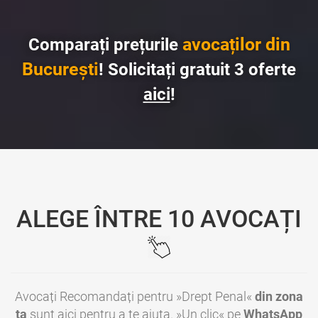
avocaților din
Comparați prețurile
București
! Solicitați gratuit 3 oferte
aici
!
ALEGE ÎNTRE 10 AVOCAȚI
Avocați Recomandați pentru »Drept Penal«
din zona
ta
sunt aici pentru a te ajuta. »Un clic« pe
WhatsApp