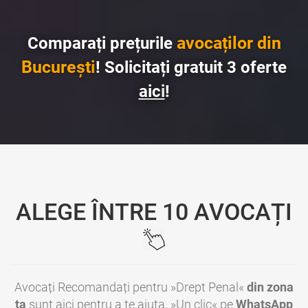
avocaților din
Comparați prețurile
București
! Solicitați gratuit 3 oferte
aici
!
ALEGE ÎNTRE 10 AVOCAȚI
Avocați Recomandați pentru »Drept Penal«
din zona
ta
sunt aici pentru a te ajuta. »Un clic« pe
WhatsApp