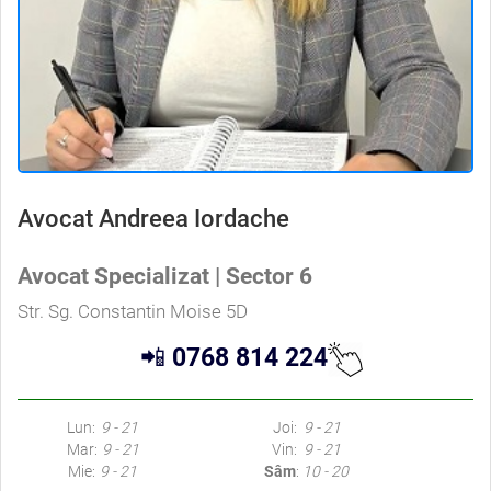
Avocat Andreea Iordache
Avocat Specializat | Sector 6
Str. Sg. Constantin Moise 5D
📲
0768 814 224
Lun:
9 - 21
Joi:
9 - 21
Mar:
9 - 21
Vin:
9 - 21
Mie:
9 - 21
Sâm
:
10 - 20