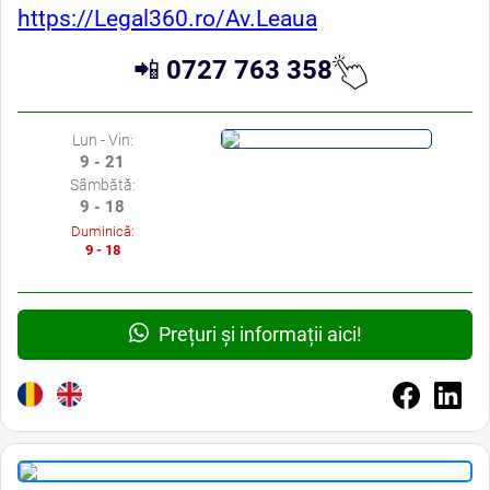
https://Legal360.ro/Av.Leaua
📲
0727 763 358
Lun - Vin:
9 - 21
Sâmbătă:
9 - 18
Duminică:
9 - 18
Prețuri și informații aici!