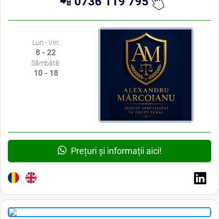
📲
0736 119 795
Lun - Vin:
8 - 22
Sâmbătă:
10 - 18
Prețuri și informații aici!