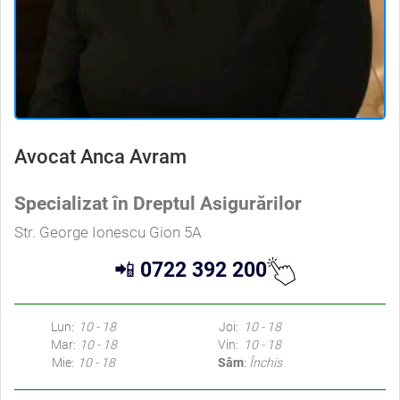
Avocat Anca Avram
Specializat în Dreptul Asigurărilor
Str. George Ionescu Gion 5A
📲
0722 392 200
Lun:
10 - 18
Joi:
10 - 18
Mar:
10 - 18
Vin:
10 - 18
Mie:
10 - 18
Sâm
:
Închis