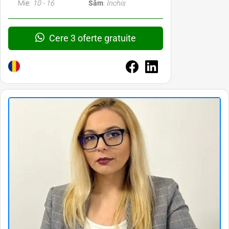
Mie:
10 - 16
Sâm
:
Închis
Cere 3 oferte gratuite