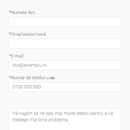
*Numele dvs.
*Oraș/sector/zonă
*E-mail
*Număr de telefon
(+40)