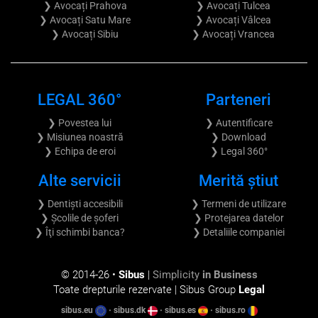
❯ Avocați Prahova
❯ Avocați Tulcea
❯ Avocați Satu Mare
❯ Avocați Vâlcea
❯ Avocați Sibiu
❯ Avocați Vrancea
LEGAL 360°
Parteneri
❯ Povestea lui
❯ Autentificare
❯ Misiunea noastră
❯ Download
❯ Echipa de eroi
❯ Legal 360°
Alte servicii
Merită știut
❯ Dentiști accesibili
❯ Termeni de utilizare
❯ Școlile de șoferi
❯ Protejarea datelor
❯ Îţi schimbi banca?
❯ Detaliile companiei
© 2014-
26 •
Sibus
|
Simplicity
in Business
Toate drepturile rezervate | Sibus Group
Legal
sibus.eu
•
sibus.dk
•
sibus.es
•
sibus.ro