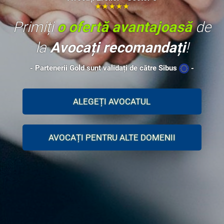
★★★★★
Primiți
o ofertă avantajoasă
de
la
Avocați recomandați
!
- Partenerii Gold sunt validați de către Sibus
-
ALEGEȚI AVOCATUL
AVOCAȚI PENTRU ALTE DOMENII