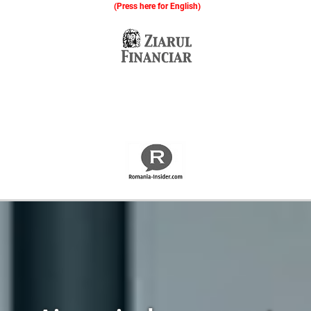
(Press here for English)
Oferim consultanță online gratuită și acces non-stop la specialiștii noștri. Solicitați gratuit 3 oferte și comparați prețul și serviciile înainte de a vă decide.