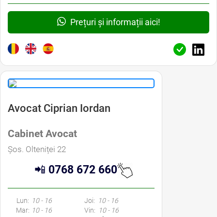
Prețuri și informații aici!
Avocat Ciprian Iordan
Cabinet Avocat
Șos. Olteniței 22
📲
0768 672 660
Lun:
10 - 16
Joi:
10 - 16
Mar:
10 - 16
Vin:
10 - 16