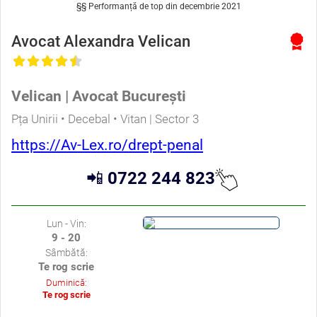
§§ Performanță de top din decembrie 2021
Avocat Alexandra Velican
Velican | Avocat București
Pța Unirii • Decebal • Vitan | Sector 3
https://Av-Lex.ro/drept-penal
📲
0722 244 823
Lun - Vin:
9 - 20
Sâmbătă:
Te rog scrie
Duminică:
Te rog scrie