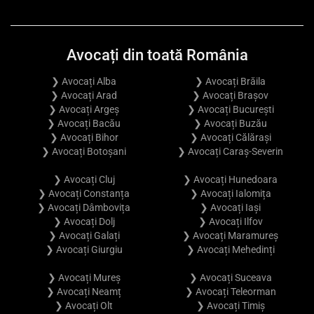
Avocați din toată România
❯ Avocați Alba
❯ Avocați Brăila
❯ Avocați Arad
❯ Avocați Brașov
❯ Avocați Argeș
❯ Avocați București
❯ Avocați Bacău
❯ Avocați Buzău
❯ Avocați Bihor
❯ Avocați Călărași
❯ Avocați Botoșani
❯ Avocați Caraș-Severin
❯ Avocați Cluj
❯ Avocați Hunedoara
❯ Avocați Constanța
❯ Avocați Ialomița
❯ Avocați Dâmbovița
❯ Avocați Iași
❯ Avocați Dolj
❯ Avocați Ilfov
❯ Avocați Galați
❯ Avocați Maramureș
❯ Avocați Giurgiu
❯ Avocați Mehedinți
❯ Avocați Mureș
❯ Avocați Suceava
❯ Avocați Neamț
❯ Avocați Teleorman
❯ Avocați Olt
❯ Avocați Timiș