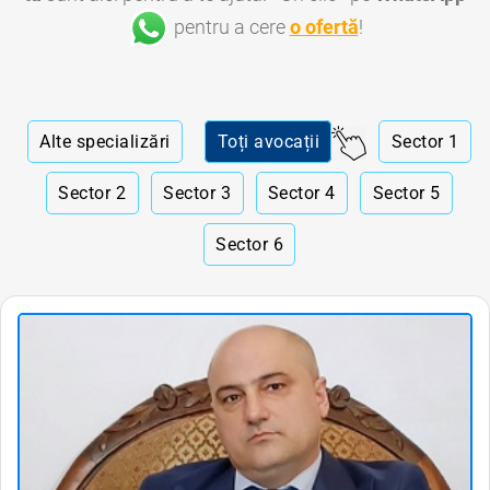
pentru a cere
o ofertă
!
Alte specializări
Toți avocații
Sector 1
Sector 2
Sector 3
Sector 4
Sector 5
Sector 6