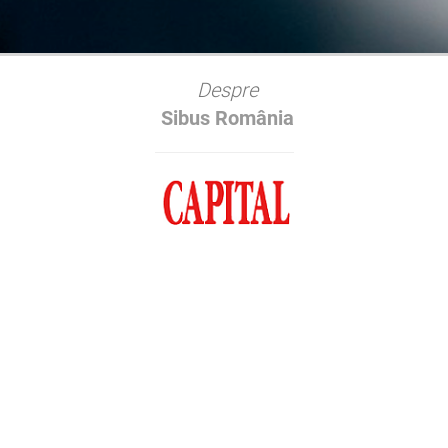
Despre
Sibus România