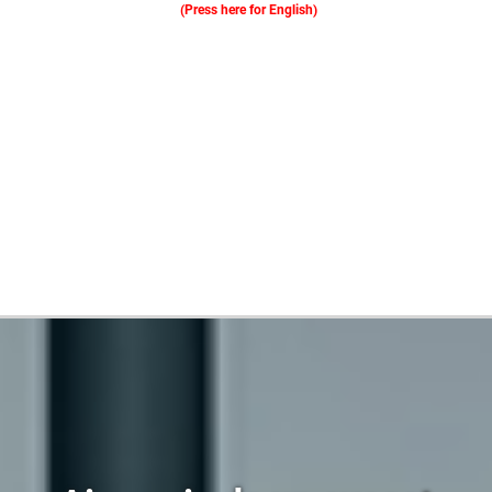
(Press here for English)
Oferim consultanță online gratuită și acces non-stop la specialiștii noștri. Solicitați gratuit 3 oferte și comparați prețul și serviciile înainte de a vă decide.