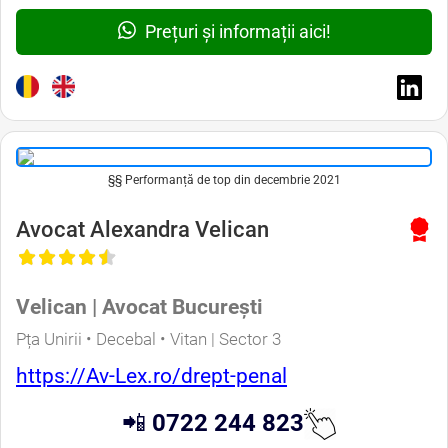
Prețuri și informații aici!
§§ Performanță de top din decembrie 2021
Avocat Alexandra Velican
Velican | Avocat București
Pța Unirii • Decebal • Vitan | Sector 3
https://Av-Lex.ro/drept-penal
📲
0722 244 823