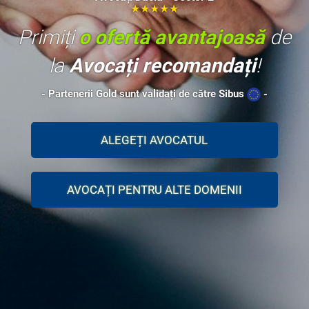
★★★★★
Primiți
o ofertă avantajoasă
de
la
Avocați recomandați
!
- Partenerii Gold sunt validați de către Sibus
-
ALEGEȚI AVOCATUL
AVOCAȚI PENTRU ALTE DOMENII