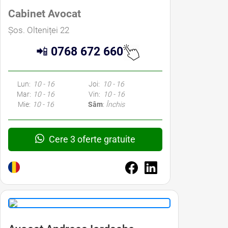
Cabinet Avocat
Șos. Olteniței 22
📲
0768 672 660
Lun:
10 - 16
Joi:
10 - 16
Mar:
10 - 16
Vin:
10 - 16
Mie:
10 - 16
Sâm
:
Închis
Cere 3 oferte gratuite