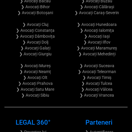
❯ Avocați Bacău
❯ Avocați Buzău
❯ Avocați Bihor
❯ Avocați Călărași
❯ Avocați Botoșani
❯ Avocați Caraș-Severin
❯ Avocați Cluj
❯ Avocați Hunedoara
❯ Avocați Constanța
❯ Avocați Ialomița
❯ Avocați Dâmbovița
❯ Avocați Iași
❯ Avocați Dolj
❯ Avocați Ilfov
❯ Avocați Galați
❯ Avocați Maramureș
❯ Avocați Giurgiu
❯ Avocați Mehedinți
❯ Avocați Mureș
❯ Avocați Suceava
❯ Avocați Neamț
❯ Avocați Teleorman
❯ Avocați Olt
❯ Avocați Timiș
❯ Avocați Prahova
❯ Avocați Tulcea
❯ Avocați Satu Mare
❯ Avocați Vâlcea
❯ Avocați Sibiu
❯ Avocați Vrancea
LEGAL 360°
Parteneri
❯ Povestea lui
❯ Autentificare