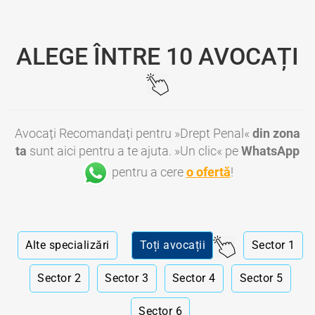
ALEGE ÎNTRE 10 AVOCAȚI
Avocați Recomandați pentru »Drept Penal«
din zona
ta
sunt aici pentru a te ajuta. »Un clic« pe
WhatsApp
pentru a cere
o ofertă
!
Alte specializări
Toți avocații
Sector 1
Sector 2
Sector 3
Sector 4
Sector 5
Sector 6