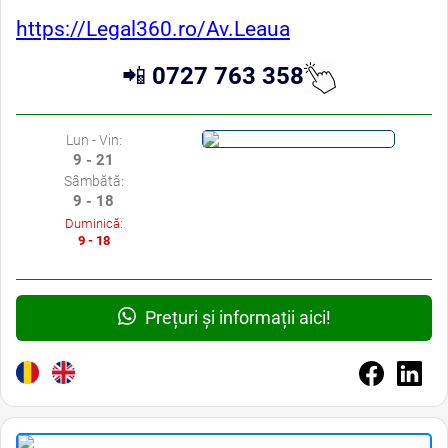
https://Legal360.ro/Av.Leaua
📲
0727 763 358
Lun - Vin:
9 - 21
Sâmbătă:
9 - 18
Duminică:
9 - 18
Prețuri și informații aici!