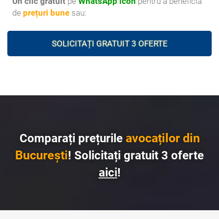
Un clic gratuit
pe
WhatsApp icon
pentru a beneficia
de
prețuri bune
sau:
SOLICITAȚI GRATUIT 3 OFERTE
avocaților din
Comparați prețurile
București
! Solicitați gratuit 3 oferte
aici
!