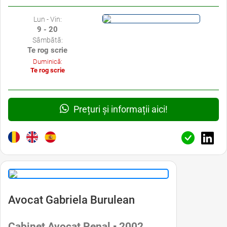
Lun - Vin:
9 - 20
Sâmbătă:
Te rog scrie
Duminică:
Te rog scrie
Prețuri și informații aici!
Avocat Gabriela Burulean
Cabinet Avocat Penal ▪ 2002