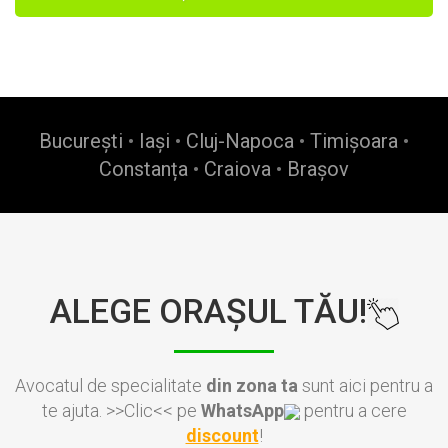
București
•
Iași
•
Cluj-Napoca
•
Timișoara
•
Constanța
•
Craiova
•
Brașov
ALEGE ORAȘUL TĂU!
Avocatul de specialitate
din zona ta
sunt aici pentru a
te ajuta. >>Clic<< pe
WhatsApp
pentru a cere
discount
!