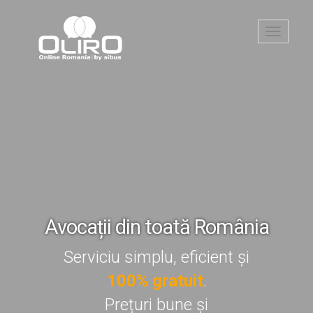
Toggle
navigati
Avocații din toată România
Serviciu simplu, eficient și
100% gratuit
.
Prețuri bune și