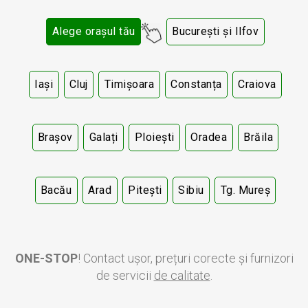
Alege orașul tău
București și Ilfov
Iași
Cluj
Timișoara
Constanța
Craiova
Brașov
Galați
Ploiești
Oradea
Brăila
Bacău
Arad
Pitești
Sibiu
Tg. Mureș
ONE-STOP
! Contact ușor, prețuri corecte și furnizori
de servicii
de calitate
.