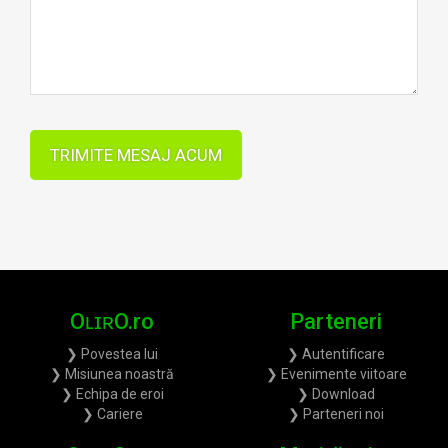
TRIMITE MESAJ ACUM
OʟɪʀO.ro
Parteneri
❯ Povestea lui
❯ Autentificare
❯ Misiunea noastră
❯ Evenimente viitoare
❯ Echipa de eroi
❯ Download
❯ Cariere
❯ Parteneri noi