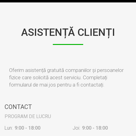
ASISTENȚĂ CLIENȚI
Oferim asistență gratuită companiilor și persoanelor
fizice care solicită acest serviciu. Completați
formularul de mai jos pentru a fi contactați.
CONTACT
PROGRAM DE LUCRU
Lun:
9:00 - 18:00
Joi:
9:00 - 18:00